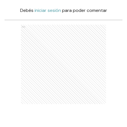
Debés
iniciar sesión
para poder comentar
Ads