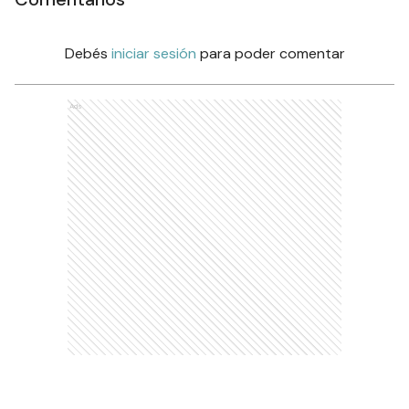
Debés
iniciar sesión
para poder comentar
Ads