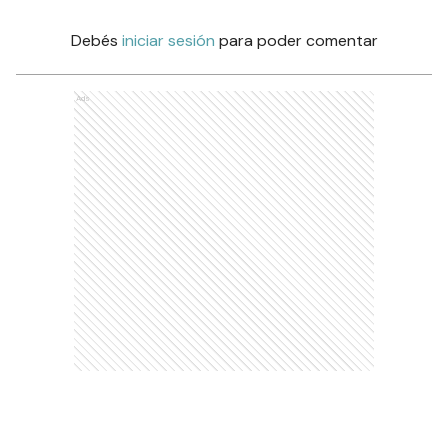
Debés
iniciar sesión
para poder comentar
Ads