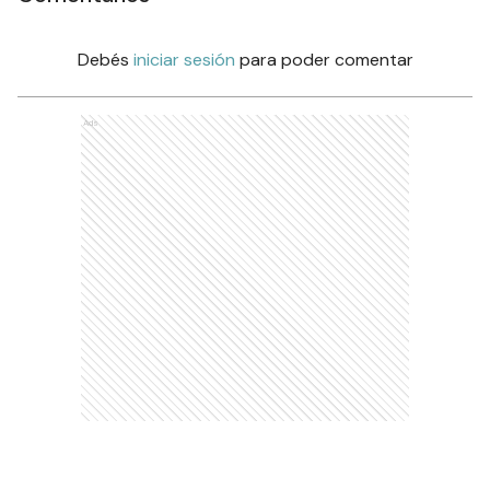
Debés
iniciar sesión
para poder comentar
Ads