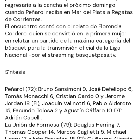
regresaría a la cancha el próximo domingo
cuando Peñarol reciba en Mar del Plata a Regatas
de Corrientes.
El encuentro contó con el relato de Florencia
Cordero, quien se convirtió en la primera mujer
en relatar un partido de la máxima categoría del
básquet para la transmisión oficial de la Liga
Nacional -por el streaming basquetpass.tv.
Síntesis
Peñarol (72): Bruno Sansimoni 9, José Defelippo 6,
Tomás Monacchi 6, Cristian Cardo 0 y Jerome
Jordan 18 (FI); Joaquín Valinotti 6, Pablo Alderete
15, Facundo Tolosa 2 y Agustín Cáffaro 10. DT:
Adrián Capelli.
La Unión de Formosa (79): Douglas Herring 7,
Thomas Cooper 14, Marcos Saglietti 5, Michael
Henry 17 e Iván Basualdo 15 (FI); Guillermo Aliende