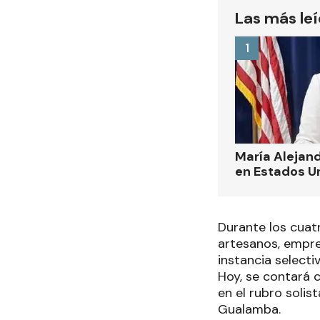
Las más le
1
María Alejand
en Estados U
Durante los cuatr
artesanos, empre
instancia selecti
Hoy, se contará 
en el rubro solis
Gualamba.