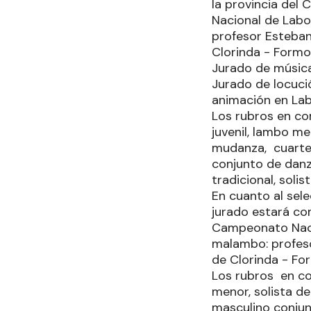
la provincia del
Nacional de Labo
profesor Esteban
Clorinda - Form
Jurado de música
Jurado de locuci
animación en Lab
Los rubros en c
juvenil, lambo m
mudanza, cuarte
conjunto de danz
tradicional, soli
En cuanto al sel
jurado estará co
Campeonato Naci
malambo: profeso
de Clorinda - Fo
Los rubros en co
menor, solista 
masculino conjun