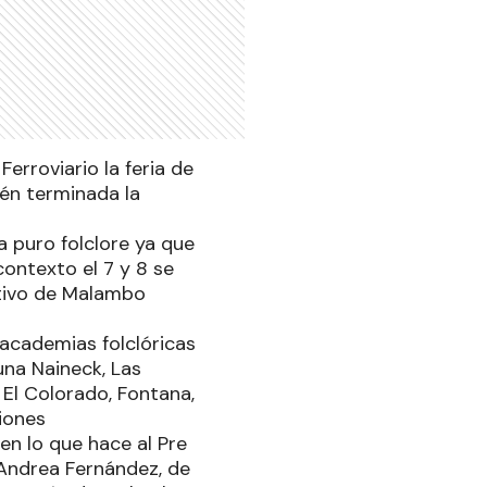
erroviario la feria de
én terminada la
a puro folclore ya que
 contexto el 7 y 8 se
ctivo de Malambo
academias folclóricas
una Naineck, Las
, El Colorado, Fontana,
iones
en lo que hace al Pre
 Andrea Fernández, de