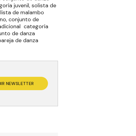
ría juvenil, solista de
olista de malambo
no, conjunto de
adicional categoría
junto de danza
pareja de danza
BIR NEWSLETTER