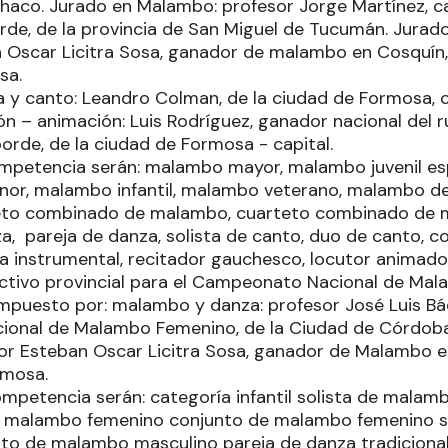
 Chaco. Jurado en Malambo: profesor Jorge Martínez
rde, de la provincia de San Miguel de Tucumán. Jura
 Oscar Licitra Sosa, ganador de malambo en Cosquín,
osa.
 y canto: Leandro Colman, de la ciudad de Formosa, c
ón – animación: Luis Rodríguez, ganador nacional del 
orde, de la ciudad de Formosa - capital.
ompetencia serán: malambo mayor, malambo juvenil es
enor, malambo infantil, malambo veterano, malambo d
to combinado de malambo, cuarteto combinado de 
a, pareja de danza, solista de canto, duo de canto, c
sta instrumental, recitador gauchesco, locutor animador
ectivo provincial para el Campeonato Nacional de Mal
mpuesto por: malambo y danza: profesor José Luis Báe
onal de Malambo Femenino, de la Ciudad de Córdoba 
r Esteban Oscar Licitra Sosa, ganador de Malambo en
rmosa.
mpetencia serán: categoría infantil solista de malam
de malambo femenino conjunto de malambo femenino 
to de malambo masculino pareja de danza tradiciona