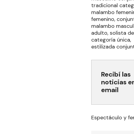
tradicional categ
malambo femenin
femenino, conjun
malambo masculin
adulto, solista 
categoría única
estilizada conjun
Recibí las
noticias e
email
Espectáculo y fe