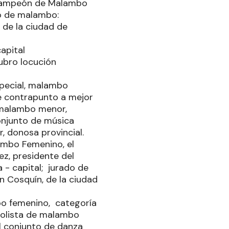
, campeón de Malambo
do de malambo:
 de la ciudad de
apital
rubro locución
pecial, malambo
e contrapunto a mejor
malambo menor,
onjunto de música
, donosa provincial.
ambo Femenino, el
z, presidente del
- capital; jurado de
 Cosquín, de la ciudad
bo femenino, categoría
solista de malambo
l conjunto de danza