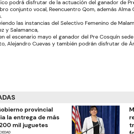
lico podrá disfrutar de la actuación del ganador de P
ubro conjunto vocal, Reencuentro Qom, además Alma 
.
viendo las instancias del Selectivo Femenino de Malam
ez y Salamanca,
 en el escenario mayo el ganador del Pre Cosquín sede
to, Alejandro Cuevas y también podrán disfrutar de Á
ADAS
Gobierno provincial
M
cia la entrega de más
r
200 mil juguetes
t
f
CIEDAD