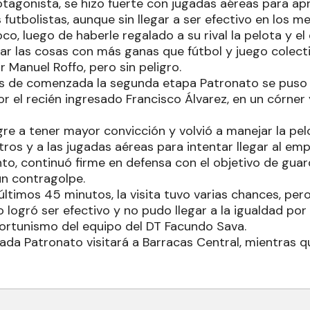
rotagonista, se hizo fuerte con jugadas aéreas para ap
futbolistas, aunque sin llegar a ser efectivo en los met
oco, luego de haberle regalado a su rival la pelota y e
r las cosas con más ganas que fútbol y juego colectiv
 Manuel Roffo, pero sin peligro.
s de comenzada la segunda etapa Patronato se puso e
 el recién ingresado Francisco Álvarez, en un córner 
igre a tener mayor convicción y volvió a manejar la pel
tros y a las jugadas aéreas para intentar llegar al emp
to, continuó firme en defensa con el objetivo de guard
n contragolpe.
 últimos 45 minutos, la visita tuvo varias chances, pero
 logró ser efectivo y no pudo llegar a la igualdad por
portunismo del equipo del DT Facundo Sava.
ada Patronato visitará a Barracas Central, mientras qu