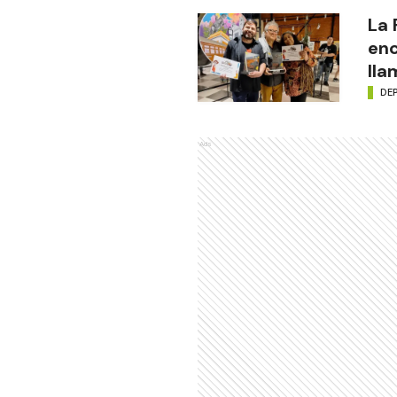
La
enc
lla
DE
Ads