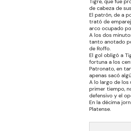
Tigre, que fue p
de cabeza de sus 
El patrón, de a p
trató de empareja
arco ocupado por
A los dos minuto
tanto anotado por
de Roffo.
El gol obligó a T
fortuna a los cen
Patronato, en tan
apenas sacó algú
A lo largo de los
primer tiempo, no
defensivo y el o
En la décima jorn
Platense.