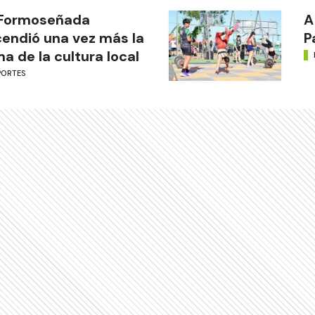
 Formoseñada
A
endió una vez más la
P
ma de la cultura local
PORTES