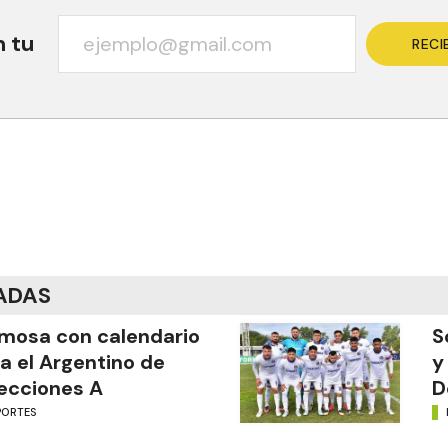
n tu
RECI
ADAS
mosa con calendario
S
a el Argentino de
y
ecciones A
D
PORTES