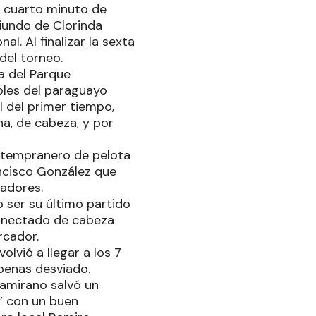
l cuarto minuto de
iundo de Clorinda
l. Al finalizar la sexta
del torneo.
a del Parque
goles del paraguayo
l del primer tiempo,
a, de cabeza, y por
 tempranero de pelota
ancisco González que
cadores.
 ser su último partido
conectado de cabeza
rcador.
olvió a llegar a los 7
penas desviado.
tamirano salvó un
2’ con un buen