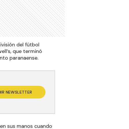
visión del fútbol
well’s, que terminó
unto paranaense.
BIR NEWSLETTER
al en sus manos cuando