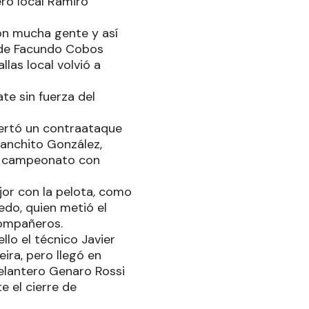
ro local Ramiro
con mucha gente y así
o de Facundo Cobos
las local volvió a
te sin fuerza del
acertó un contraataque
panchito González,
el campeonato con
or con la pelota, como
do, quien metió el
compañeros.
llo el técnico Javier
eira, pero llegó en
elantero Genaro Rossi
e el cierre de