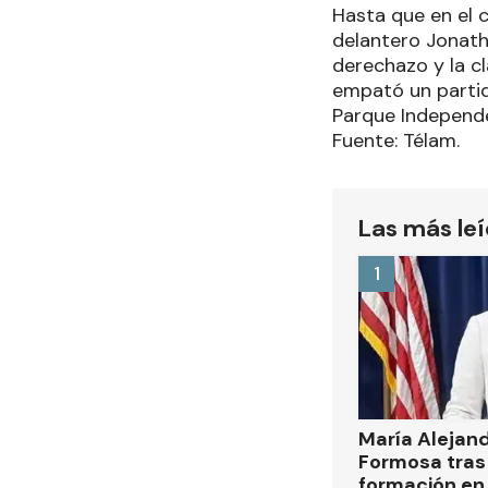
Hasta que en el 
delantero Jonath
derechazo y la cl
empató un partido
Parque Independe
Fuente: Télam.
Las más le
1
María Alejan
Formosa tras 
formación en