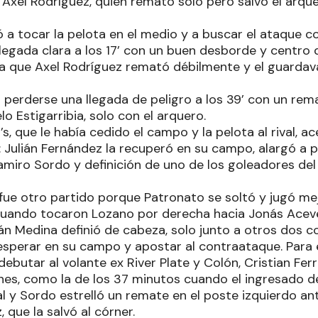
Axel Rodríguez, quien remató solo pero salvó el arque
ó a tocar la pelota en el medio y a buscar el ataque 
llegada clara a los 17’ con un buen desborde y centr
a que Axel Rodríguez remató débilmente y el guardaval
a perderse una llegada de peligro a los 39’ con un rema
 Estigarribia, solo con el arquero.
s, que le había cedido el campo y la pelota al rival, 
: Julián Fernández la recuperó en su campo, alargó a 
amiro Sordo y definición de uno de los goleadores d
ue otro partido porque Patronato se soltó y jugó mej
cuando tocaron Lozano por derecha hacia Jonás Aceve
án Medina definió de cabeza, solo junto a otros dos 
esperar en su campo y apostar al contraataque. Para e
debutar al volante ex River Plate y Colón, Cristian Ferr
es, como la de los 37 minutos cuando el ingresado d
al y Sordo estrelló un remate en el poste izquierdo ant
 que la salvó al córner.