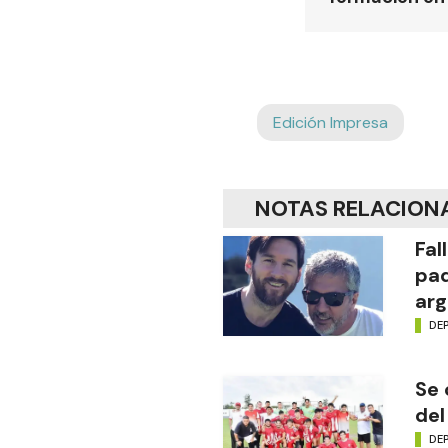
Edición Impresa
NOTAS RELACION
Fal
pad
arg
DE
Se 
del
DE