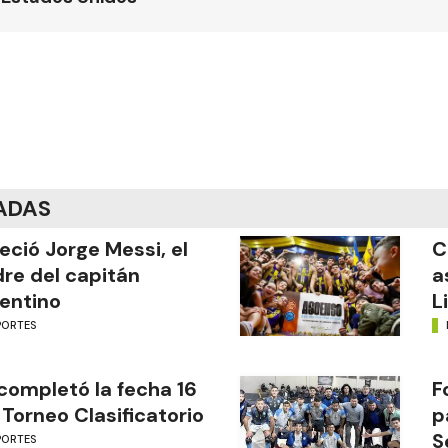
ADAS
leció Jorge Messi, el
C
re del capitán
a
entino
L
PORTES
completó la fecha 16
F
 Torneo Clasificatorio
p
S
PORTES