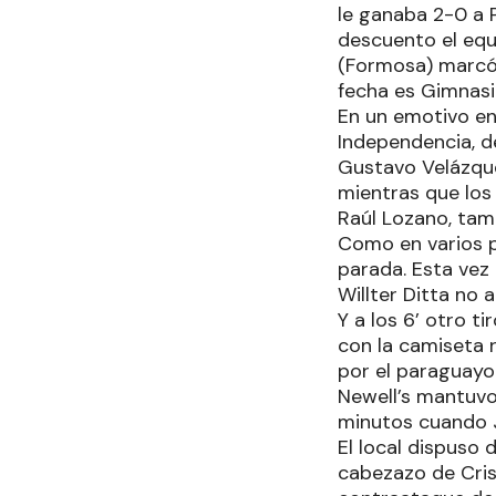
le ganaba 2-0 a 
descuento el equ
(Formosa) marcó s
fecha es Gimnasia
En un emotivo en
Independencia, de
Gustavo Velázque
mientras que los
Raúl Lozano, tamb
Como en varios p
parada. Esta vez 
Willter Ditta no
Y a los 6’ otro 
con la camiseta 
por el paraguayo
Newell’s mantuvo 
minutos cuando J
El local dispuso 
cabezazo de Crist