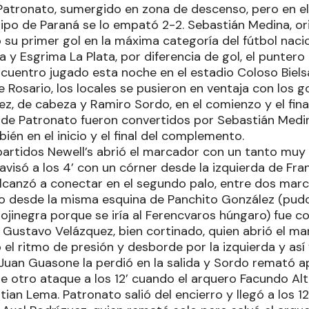
Patronato, sumergido en zona de descenso, pero en e
ipo de Paraná se lo empató 2-2. Sebastián Medina, or
u primer gol en la máxima categoría del fútbol naciona
 y Esgrima La Plata, por diferencia de gol, el puntero 
cuentro jugado esta noche en el estadio Coloso Biels
 Rosario, los locales se pusieron en ventaja con los 
z, de cabeza y Ramiro Sordo, en el comienzo y el fina
 de Patronato fueron convertidos por Sebastián Medin
ién en el inicio y el final del complemento.
artidos Newell’s abrió el marcador con un tanto muy
avisó a los 4’ con un córner desde la izquierda de Fr
 alcanzó a conectar en el segundo palo, entre dos mar
tiro desde la misma esquina de Panchito González (pudo
rojinegra porque se iría al Ferencvaros húngaro) fue 
 Gustavo Velázquez, bien cortinado, quien abrió el ma
el ritmo de presión y desborde por la izquierda y así v
uan Guasone la perdió en la salida y Sordo remató a
de otro ataque a los 12’ cuando el arquero Facundo Al
ian Lema. Patronato salió del encierro y llegó a los 1