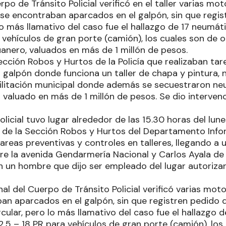
rpo de Tránsito Policial verificó en el taller varias mot
se encontraban aparcados en el galpón, sin que regis
lo más llamativo del caso fue el hallazgo de 17 neumá
 vehículos de gran porte (camión), los cuales son de o
uanero, valuados en más de 1 millón de pesos.
ección Robos y Hurtos de la Policía que realizaban ta
n galpón donde funciona un taller de chapa y pintura,
litación municipal donde además se secuestraron ne
 valuado en más de 1 millón de pesos. Se dio interven
olicial tuvo lugar alrededor de las 15.30 horas del lun
s de la Sección Robos y Hurtos del Departamento Infor
areas preventivas y controles en talleres, llegando a
re la avenida Gendarmería Nacional y Carlos Ayala de
n un hombre que dijo ser empleado del lugar autoriza
nal del Cuerpo de Tránsito Policial verificó varias mot
an aparcados en el galpón, sin que registren pedido 
rcular, pero lo más llamativo del caso fue el hallazgo 
.5 – 18 PR para vehículos de gran porte (camión), los