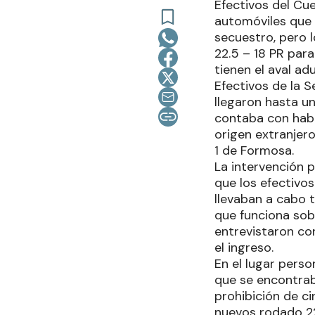
Efectivos del Cue
automóviles que 
secuestro, pero 
22.5 – 18 PR para
tienen el aval ad
Efectivos de la S
llegaron hasta u
contaba con habi
origen extranjero
1 de Formosa.
La intervención p
que los efectivo
llevaban a cabo t
que funciona sob
entrevistaron co
el ingreso.
En el lugar perso
que se encontrab
prohibición de ci
nuevos rodado 22