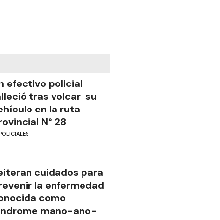
n efectivo policial
alleció tras volcar su
ehículo en la ruta
rovincial N° 28
POLICIALES
eiteran cuidados para
revenir la enfermedad
onocida como
índrome mano-ano-