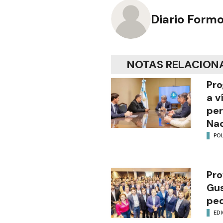
Diario Form
NOTAS RELACION
Pro
a v
per
Nac
POL
Pro
Gus
ped
EDI