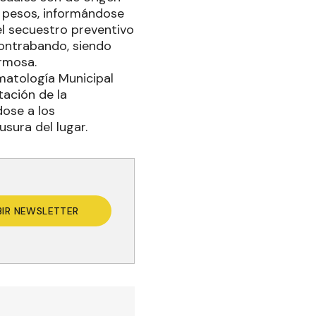
e pesos, informándose
el secuestro preventivo
 contrabando, siendo
ormosa.
omatología Municipal
tación de la
dose a los
usura del lugar.
BIR NEWSLETTER