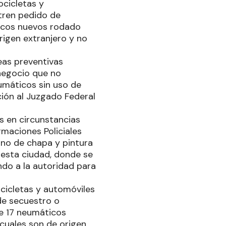
ocicletas y
tren pedido de
ticos nuevos rodado
rigen extranjero y no
reas preventivas
 negocio que no
umáticos sin uso de
ción al Juzgado Federal
es en circunstancias
maciones Policiales
 uno de chapa y pintura
 esta ciudad, donde se
ndo a la autoridad para
ocicletas y automóviles
de secuestro o
de 17 neumáticos
 cuales son de origen