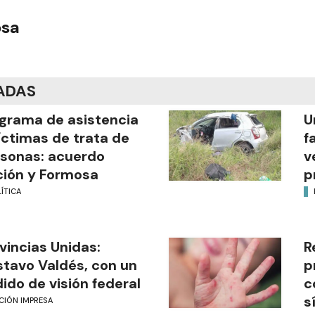
osa
ADAS
grama de asistencia
U
íctimas de trata de
f
sonas: acuerdo
v
ión y Formosa
p
ÍTICA
vincias Unidas:
R
tavo Valdés, con un
p
ido de visión federal
c
s
CIÓN IMPRESA