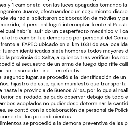
nes y 1 camioneta, con las luces apagadas tomando la 
 Ingeniero Juárez, efectuándose un seguimiento discre
nde vía radial solicitaron colaboración de móviles y p
corrido, el personal logró interceptar frente al Pues
 el cual habría sufrido un desperfecto mecánico y 1 
e el otro camión fue demorado por personal del Coma
 frente al FAPEO ubicado en el km 1.631 de esa localida
r, fueron identificadas siete hombres todos mayores d
e la provincia de Salta, a quienes tras verificar los r
cedió al secuestro de un arma de fuego tipo rifle cali
rtante suma de dinero en efectivo.
el segundo lugar, se procedió a la identificación de u
ños, hijastro de este, quien manifestó que transporta
a hasta la provincia de Buenos Aires, por lo que al rea
nterior del rodado, se pudo observar debajo de todo el
n ambos acoplados no pudiéndose determinar la cantid
s, se contó con la colaboración de personal de Policía
ocumentar los procedimientos.
mientos se procedió a la demora preventiva de las 