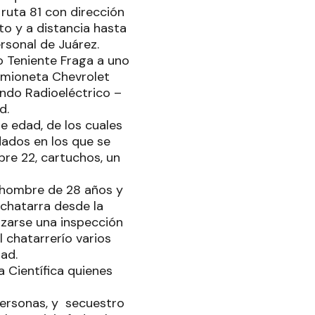
ruta 81 con dirección
to y a distancia hasta
ersonal de Juárez.
to Teniente Fraga a uno
camioneta Chevrolet
ndo Radioeléctrico –
d.
e edad, de los cuales
odados en los que se
bre 22, cartuchos, un
n hombre de 28 años y
 chatarra desde la
lizarse una inspección
 chatarrerío varios
ad.
 Científica quienes
personas, y secuestro