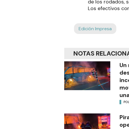
de los rodados, s
Los efectivos con
Edición Impresa
NOTAS RELACION
Un 
des
inc
mot
una
POL
Pir
ope