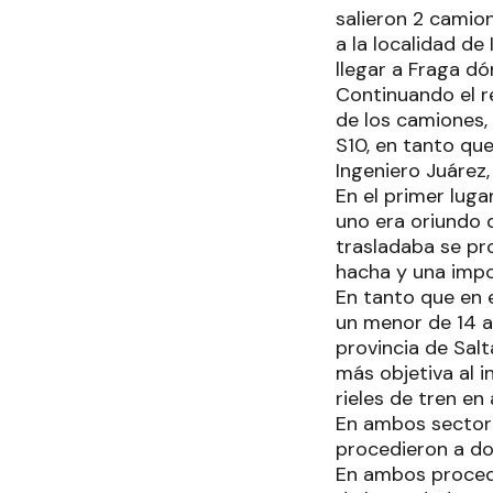
salieron 2 camio
a la localidad de
llegar a Fraga dó
Continuando el re
de los camiones,
S10, en tanto qu
Ingeniero Juárez,
En el primer luga
uno era oriundo d
trasladaba se pro
hacha y una impo
En tanto que en 
un menor de 14 a
provincia de Salt
más objetiva al i
rieles de tren e
En ambos sectore
procedieron a d
En ambos procedi