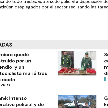
iendo todo trasladado a sede policial a disposición de 
tinúan desplegados por el sector realizando las tarea
ADAS
micro quedó
S
truido por un
c
endio y un
m
ociclista murió tras
d
 caída
ICIALES
ané: intenso
G
rativo policial y de
k