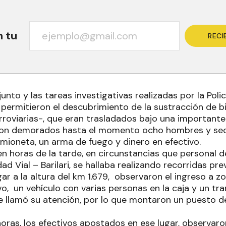
n tu
RECI
junto y las tareas investigativas realizadas por la Polic
, permitieron el descubrimiento de la sustracción de 
erroviarias-, que eran trasladados bajo una importante
eron demorados hasta el momento ocho hombres y se
mioneta, un arma de fuego y dinero en efectivo.
 en horas de la tarde, en circunstancias que personal 
dad Vial – Barilari, se hallaba realizando recorridas pr
legar a la altura del km 1.679, observaron el ingreso a
vo, un vehículo con varias personas en la caja y un tr
e llamó su atención, por lo que montaron un puesto de 
horas, los efectivos apostados en ese lugar, observaro