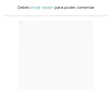
Debés
iniciar sesión
para poder comentar
Ads