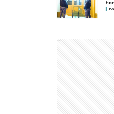
ho
POL
Ads