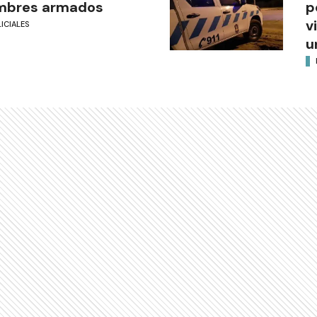
mbres armados
p
v
ICIALES
u