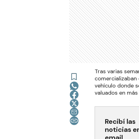
Tras varias seman
comercializaban c
vehículo donde se
valuados en más 
Recibí las
noticias e
email