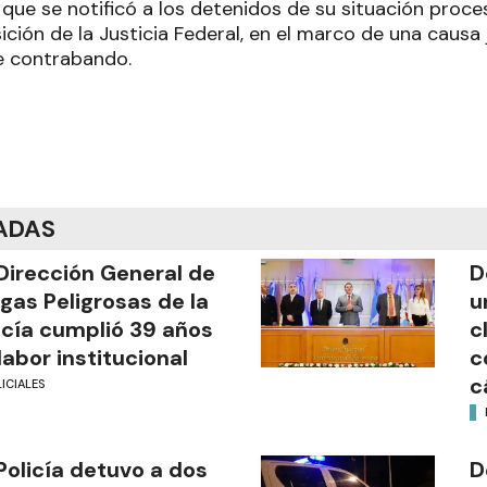
s que se notificó a los detenidos de su situación proc
ición de la Justicia Federal, en el marco de una causa 
e contrabando.
ADAS
Dirección General de
D
gas Peligrosas de la
u
icía cumplió 39 años
c
labor institucional
c
c
ICIALES
Policía detuvo a dos
D