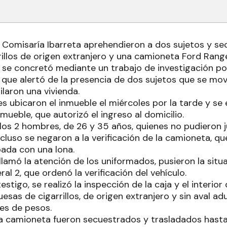
a Comisaría Ibarreta aprehendieron a dos sujetos y s
rillos de origen extranjero y una camioneta Ford Rang
 se concretó mediante un trabajo de investigación poli
 que alertó de la presencia de dos sujetos que se mov
laron una vivienda.
s ubicaron el inmueble el miércoles por la tarde y se 
nmueble, que autorizó el ingreso al domicilio.
los 2 hombres, de 26 y 35 años, quienes no pudieron ju
ncluso se negaron a la verificación de la camioneta, 
apada con una lona.
llamó la atención de los uniformados, pusieron la sit
al 2, que ordenó la verificación del vehículo.
estigo, se realizó la inspección de la caja y el interior
esas de cigarrillos, de origen extranjero y sin aval a
es de pesos.
y la camioneta fueron secuestrados y trasladados hast