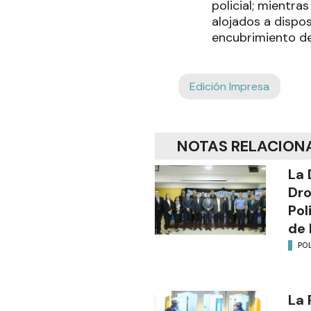
policial; mientra
alojados a dispos
encubrimiento d
Edición Impresa
NOTAS RELACION
La 
Dro
Pol
de 
POL
La 