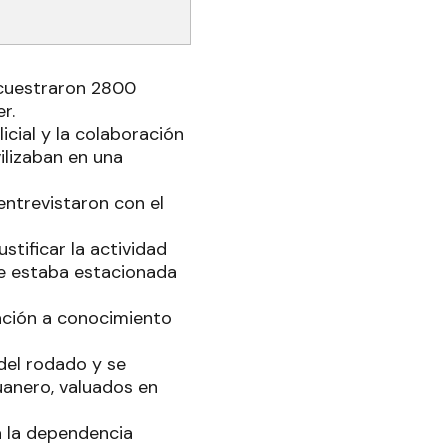
ecuestraron 2800
er.
cial y la colaboración
ilizaban en una
entrevistaron con el
stificar la actividad
que estaba estacionada
uación a conocimiento
 del rodado y se
duanero, valuados en
a la dependencia