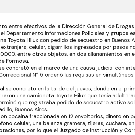
to entre efectivos de la Dirección General de Drogas 
el Departamento Informaciones Policiales y grupos e
una Toyota Hilux con pedido de secuestro en Buenos A
xtranjera, celular, cigarrillos ingresados por pasos n
.000, entre otros objetos, en dos allanamientos en el
 de Formosa.
 se concretó en el marco de una causa judicial con in
Correccional N° 5 ordenó las requisas en simultáneos 
al se concretó en la tarde del jueves, donde en el prim
traron una camioneta Toyota Hilux que tenía adultera
erminó que registraba pedido de secuestro activo soli
dillo, Buenos Aires.
on cocaína fraccionada en 12 envoltorios, dinero en p
éfono celular, una balanza gramera, tijeras, cuchara, 
taciones, por lo que el Juzgado de Instrucción y Corr