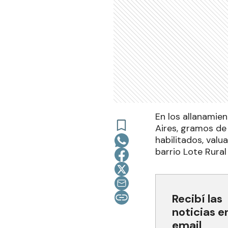
En los allanamie
Aires, gramos de 
habilitados, valu
barrio Lote Rural
Recibí las
noticias e
email