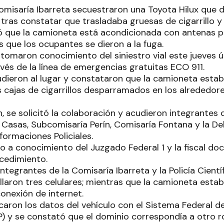
omisaría Ibarreta secuestraron una Toyota Hilux que d
 tras constatar que trasladaba gruesas de cigarrillo y 
icó que la camioneta está acondicionada con antenas p
s que los ocupantes se dieron a la fuga.
tomaron conocimiento del siniestro vial este jueves úl
avés de la línea de emergencias gratuitas ECO 911.
dieron al lugar y constataron que la camioneta estab
cajas de cigarrillos desparramados en los alrededores 
n, se solicitó la colaboración y acudieron integrantes
 Casas, Subcomisaría Perín, Comisaría Fontana y la De
ormaciones Policiales.
to a conocimiento del Juzgado Federal 1 y la fiscal d
ocedimiento.
 integrantes de la Comisaría Ibarreta y la Policía Cien
allaron tres celulares; mientras que la camioneta est
onexión de internet.
icaron los datos del vehículo con el Sistema Federal
OP) y se constató que el dominio correspondía a otro r