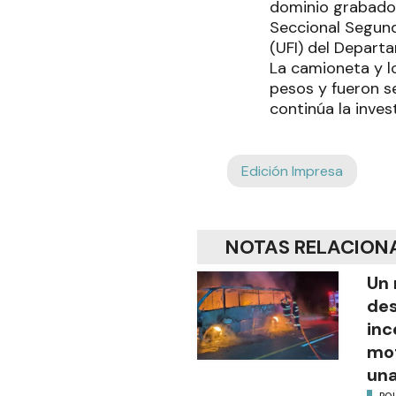
dominio grabado 
Seccional Segunda
(UFI) del Departa
La camioneta y l
pesos y fueron s
continúa la inves
Edición Impresa
NOTAS RELACION
Un 
des
inc
mot
una
POL