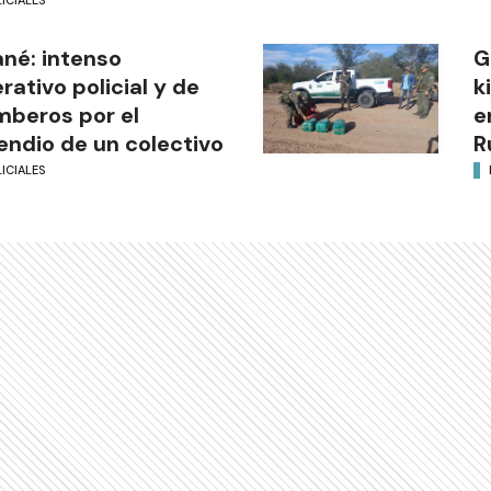
ané: intenso
G
rativo policial y de
k
beros por el
e
endio de un colectivo
R
ICIALES