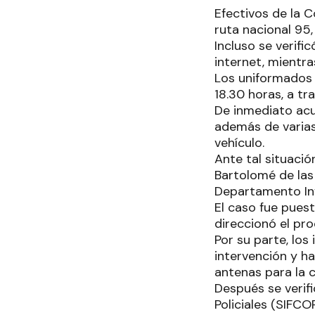
Efectivos de la C
ruta nacional 95,
Incluso se verif
internet, mientra
Los uniformados 
18.30 horas, a tr
De inmediato acu
además de varias 
vehículo.
Ante tal situació
Bartolomé de las
Departamento Inf
El caso fue pues
direccionó el pr
Por su parte, los
intervención y h
antenas para la c
Después se verif
Policiales (SIFC