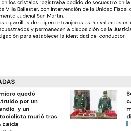
en los cristales registraba pedido de secuestro en l
 Villa Ballester, con intervención de la Unidad Fiscal 
mento Judicial San Martín.
os cigarrillos de origen extranjeros están valuados en
ecuestrados y permanecen a disposición de la Justicia
tigación para establecer la identidad del conductor.
ADAS
micro quedó
S
truido por un
c
endio y un
m
ociclista murió tras
d
 caída
ICIALES