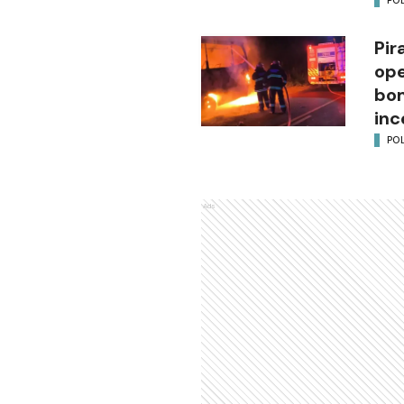
Pir
ope
bom
inc
POL
Ads