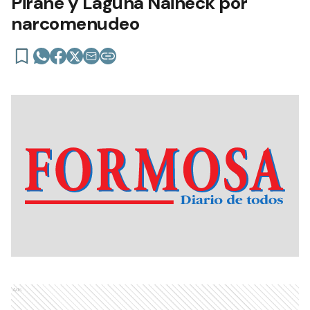
Pirané y Laguna Naineck por
narcomenudeo
Ads