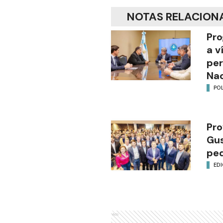
NOTAS RELACION
Pro
a v
per
Nac
POL
Pro
Gus
ped
EDI
Ads