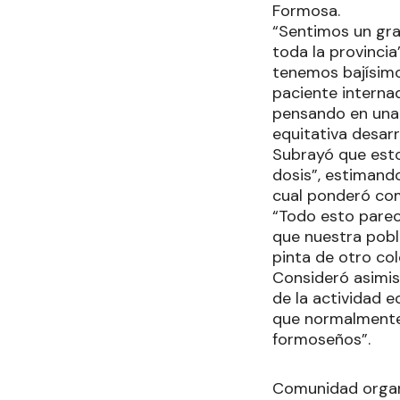
Formosa.
“Sentimos un gran
toda la provinci
tenemos bajísimo
paciente interna
pensando en una e
equitativa desarr
Subrayó que esto
dosis”, estimand
cual ponderó com
“Todo esto parec
que nuestra pobla
pinta de otro col
Consideró asimis
de la actividad e
que normalmente 
formoseños”.
Comunidad orga