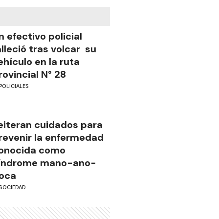
n efectivo policial
alleció tras volcar su
ehículo en la ruta
rovincial N° 28
POLICIALES
eiteran cuidados para
revenir la enfermedad
onocida como
índrome mano-ano-
oca
SOCIEDAD