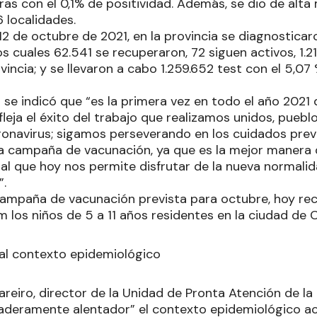
ras con el 0,1% de positividad. Además, se dio de alta
 localidades.
12 de octubre de 2021, en la provincia se diagnostica
os cuales 62.541 se recuperaron, 72 siguen activos, 1.21
ovincia; y se llevaron a cabo 1.259.652 test con el 5,07
 se indicó que “es la primera vez en todo el año 2021
fleja el éxito del trabajo que realizamos unidos, pueblo
onavirus; sigamos perseverando en los cuidados prev
a campaña de vacunación, ya que es la mejor manera 
cial que hoy nos permite disfrutar de la nueva normal
”.
ampaña de vacunación prevista para octubre, hoy recibi
los niños de 5 a 11 años residentes en la ciudad de C
al contexto epidemiológico
reiro, director de la Unidad de Pronta Atención de la
daderamente alentador” el contexto epidemiológico act