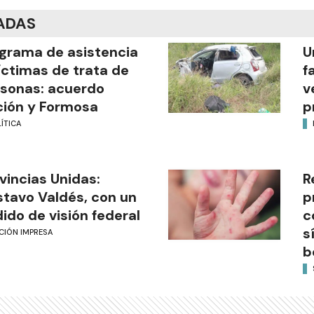
ADAS
grama de asistencia
U
íctimas de trata de
f
sonas: acuerdo
v
ión y Formosa
p
ÍTICA
vincias Unidas:
R
tavo Valdés, con un
p
ido de visión federal
c
s
CIÓN IMPRESA
b