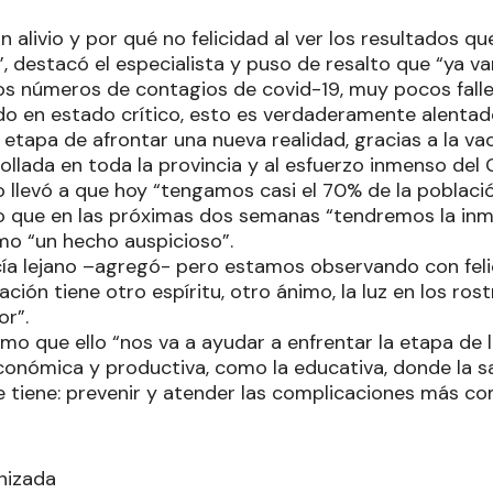
 alivio y por qué no felicidad al ver los resultados 
a”, destacó el especialista y puso de resalto que “ya
s números de contagios de covid-19, muy pocos falle
do en estado crítico, esto es verdaderamente alenta
tapa de afrontar una nueva realidad, gracias a la vac
ollada en toda la provincia y al esfuerzo inmenso del 
 llevó a que hoy “tengamos casi el 70% de la poblac
o que en las próximas dos semanas “tendremos la inm
o “un hecho auspicioso”.
ía lejano –agregó- pero estamos observando con felic
ción tiene otro espíritu, otro ánimo, la luz en los ro
or”.
mo que ello “nos va a ayudar a enfrentar la etapa de 
conómica y productiva, como la educativa, donde la sa
tiene: prevenir y atender las complicaciones más co
nizada