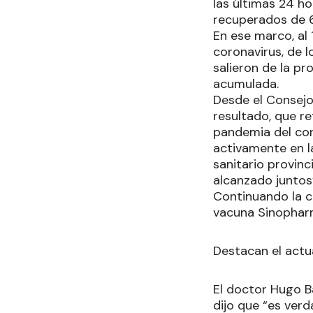
las últimas 24 ho
recuperados de 6
En ese marco, al 
coronavirus, de l
salieron de la pr
acumulada.
Desde el Consejo
resultado, que re
pandemia del cor
activamente en l
sanitario provin
alcanzado juntos
Continuando la c
vacuna Sinopharm 
Destacan el actu
El doctor Hugo Ba
dijo que “es ver