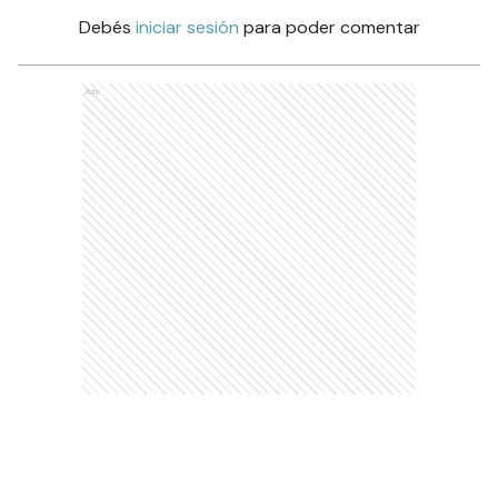
Debés
iniciar sesión
para poder comentar
Ads