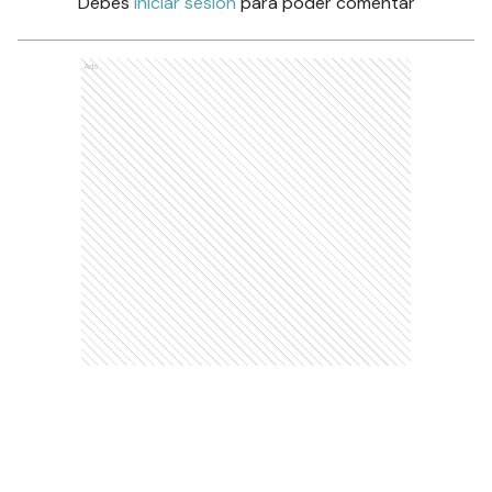
Debés
iniciar sesión
para poder comentar
Ads