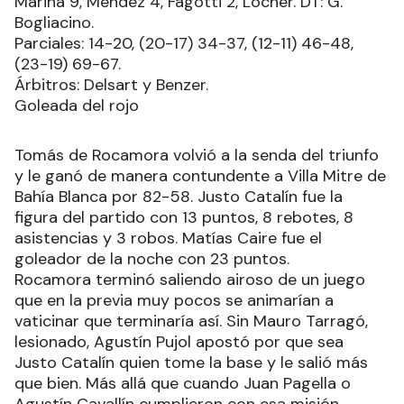
Marina 9, Méndez 4, Fagotti 2, Locher. DT: G.
Bogliacino.
Parciales: 14-20, (20-17) 34-37, (12-11) 46-48,
(23-19) 69-67.
Árbitros: Delsart y Benzer.
Goleada del rojo
Tomás de Rocamora volvió a la senda del triunfo
y le ganó de manera contundente a Villa Mitre de
Bahía Blanca por 82-58. Justo Catalín fue la
figura del partido con 13 puntos, 8 rebotes, 8
asistencias y 3 robos. Matías Caire fue el
goleador de la noche con 23 puntos.
Rocamora terminó saliendo airoso de un juego
que en la previa muy pocos se animarían a
vaticinar que terminaría así. Sin Mauro Tarragó,
lesionado, Agustín Pujol apostó por que sea
Justo Catalín quien tome la base y le salió más
que bien. Más allá que cuando Juan Pagella o