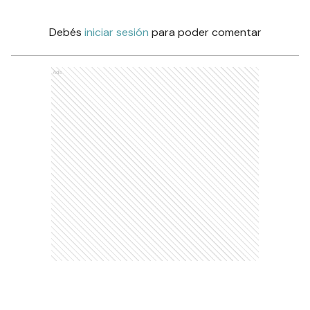
Debés
iniciar sesión
para poder comentar
Ads