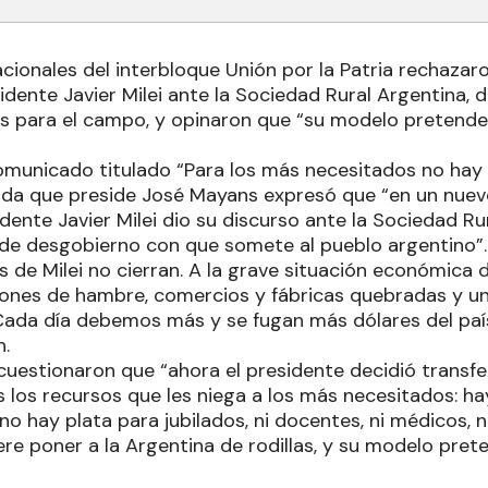
ionales del interbloque Unión por la Patria rechazaro
idente Javier Milei ante la Sociedad Rural Argentina,
es para el campo, y opinaron que “su modelo pretend
omunicado titulado “Para los más necesitados no hay 
ncada que preside José Mayans expresó que “en un nuev
sidente Javier Milei dio su discurso ante la Sociedad R
is de desgobierno con que somete al pueblo argentino”.
s de Milei no cierran. A la grave situación económica
aciones de hambre, comercios y fábricas quebradas y 
Cada día debemos más y se fugan más dólares del país. 
n.
cuestionaron que “ahora el presidente decidió transfer
 los recursos que les niega a los más necesitados: ha
o hay plata para jubilados, ni docentes, ni médicos, ni
uiere poner a la Argentina de rodillas, y su modelo pre