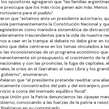
 los opositores agregaron que “las familias argentinas
o le preocupa que los más ricos ganen aún más. Menos
otosierra para el pueblo”.
aron que “estamos ante un presidente autoritario, que
viola permanentemente la Constitución Nacional y que
egisladores como maniobra sistemática de distracción,
aderamente trascendentes para la vida de nuestra nac
os a caer en la trampa: el debate no debe girar en to
 sino que debe centrarse en los temas vinculados a las 
 las inconsistencias de un programa económico que y
anentemente sin presupuesto, el crecimiento de la 
acionales y con las provincias, la fuga de capitales, e
les, la crisis en el Garrahan, el caso Libra y los gra
 gobierno”, enumeraron.
ñalaron que “el presidente pretende reeditar una alia
camente concentrados del país y del extranjero, pon
rvicio a costa del mentado equilibro fiscal”.
loque Unión por la Patria denunciamos las cipayas ma
obierno, convocando a las fuerzas de la patria a resis
”, finalizaron en su comunicado.