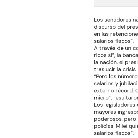
Los senadores nac
discurso del pres
en las retencion
salarios flacos”.
A través de un c
ricos sí”, la ba
la nación, el pre
traslucir la cris
“Pero los número
salarios y jubil
externo récord. 
micro”, resaltaro
Los legisladores 
mayores ingresos
poderosos, pero n
policías. Milei q
salarios flacos”.