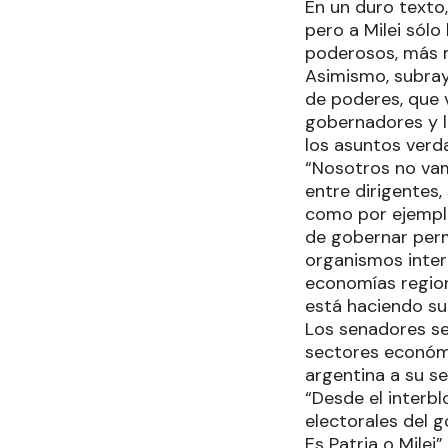
En un duro texto,
pero a Milei sól
poderosos, más m
Asimismo, subray
de poderes, que 
gobernadores y l
los asuntos verd
“Nosotros no vam
entre dirigentes,
como por ejemplo
de gobernar perm
organismos intern
economías regiona
está haciendo su
Los senadores se
sectores económi
argentina a su se
“Desde el interb
electorales del g
Es Patria o Milei