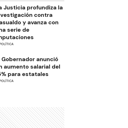
a Justicia profundiza la
nvestigación contra
asualdo y avanza con
na serie de
mputaciones
POLÍTICA
l Gobernador anunció
n aumento salarial del
5% para estatales
POLÍTICA