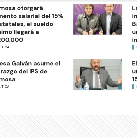
mosa otorgará
L
ento salarial del 15%
i
statales, el sueldo
B
imo llegará a
u
200.000
i
ÍTICA
esa Galván asume el
E
erazgo del IPS de
u
rmosa
1
ÍTICA