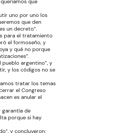
e queríamos que
utir uno por uno los
 queremos que den
es un decreto”.
s para el tratamiento
ró el formoseño, y
oya y qué no porque
atizaciones”.
 pueblo argentino”, y
ir, y los códigos no se
itamos tratar los temas
cerrar el Congreso
acen es anular el
r garantía de
lta porque si hay
do”, y concluyeron: