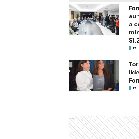
For
aum
a e
mín
$1.
POL
Ter
lid
Fo
POL
Ads