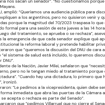
aria nos sacan un senador”. “No cuestionamos porqu
 Mayans.
U, amplió: “Queríamos una audiencia pública para disc
xpliquen a los argentinos, pero no quisieron venir y
lidas porque la magnitud del 70/2023 traspasa lo que 
do formal para una sesión de este jueves a las 14 hora
uego del tratamiento, se aprueba o se rechaza”, aseve
s la emergencia de que cada senador explique qué ap
titucional la reforma laboral y pretende habilitar priv
teraron que “queremos la discusión del DNU de cara al
“el sistema de salud está incluido, lo queremos discut
r DNU”.
idente de la Nación, Javier Milei, señalaron que “neces
erno, pero no le tengan miedo al tratamiento porque 
ictadura”. “Cuando hay una dictadura, lo primero que h
, ironizó.
teraron: “Le pedimos a la vicepresidenta, quien debe se
n forma inmediata que abra las puertas de la Cámara a
i se acepta o rechaza es parte del Senado”.
emarcaron que “pedimos Villarruel que no cierre el Sena