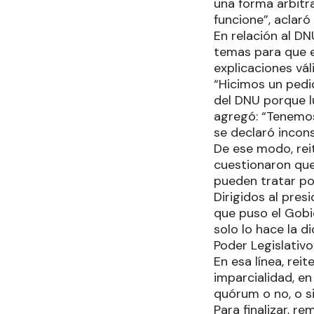
una forma arbitr
funcione”, aclaró
En relación al DN
temas para que e
explicaciones vá
“Hicimos un pedi
del DNU porque l
agregó: “Tenemo
se declaró incons
De ese modo, rei
cuestionaron que 
pueden tratar po
Dirigidos al pres
que puso el Gobi
solo lo hace la d
Poder Legislativo”
En esa línea, rei
imparcialidad, e
quórum o no, o s
Para finalizar, r