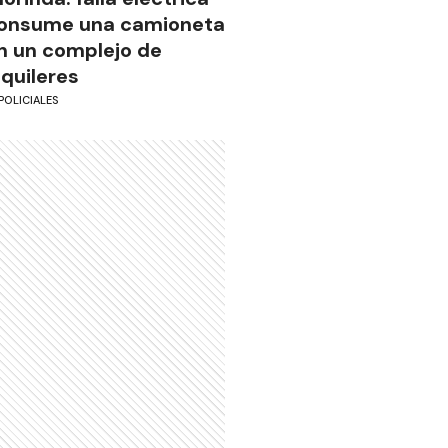
onsume una camioneta
n un complejo de
lquileres
POLICIALES