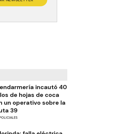
endarmería incautó 40
ilos de hojas de coca
n un operativo sobre la
uta 39
POLICIALES
lorinda: falla eléctrica