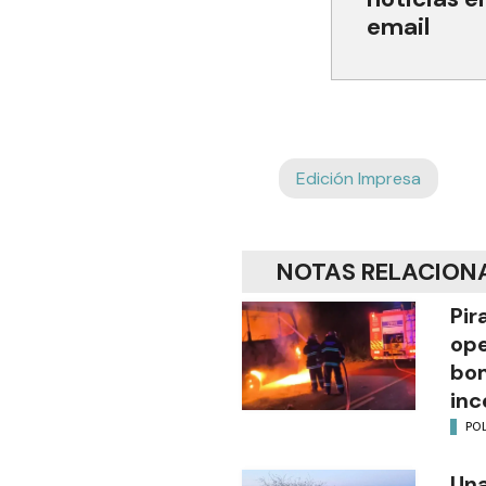
email
Edición Impresa
NOTAS RELACION
Pir
ope
bom
inc
POL
Una