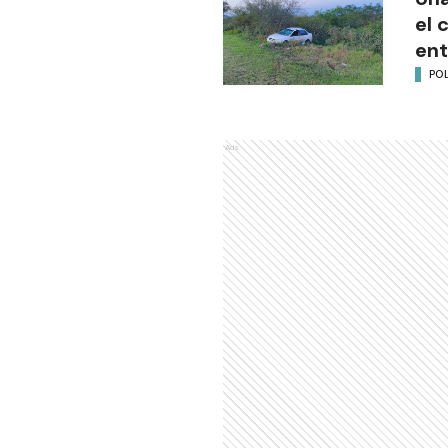
el 
ent
POL
Ads