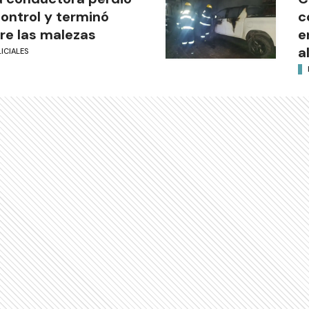
control y terminó
c
re las malezas
e
a
ICIALES