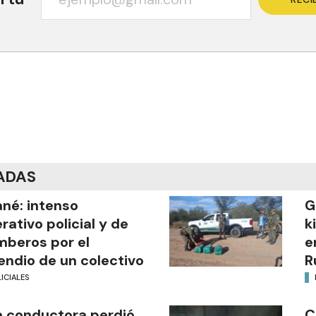
ADAS
ané: intenso
G
rativo policial y de
k
beros por el
e
endio de un colectivo
R
ICIALES
 conductora perdió
C