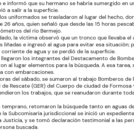
n e informó que su hermano se habría sumergido en una
ó a salir a la superficie.
os uniformados se trasladaron al lugar del hecho, do
 26 años, quien señaló que desde las 15 horas pesca
ilómetros del río Bermejo.
do, la víctima observó que un tronco que llevaba el 
 liñadas e ingresó al agua para evitar esa situación;
 corriente de agua y se perdió de la superficie.
llegaron los integrantes del Destacamento de Bombe
ron al lugar elementos para la búsqueda. A esa tarea,
na con embarcaciones.
horas del sábado, se sumaron al trabajo Bomberos de l
l de Rescate (GER) del Cuerpo de ciudad de Formosa 
endieron los trabajos, que se reanudaron durante toda
e temprano, retomaron la búsqueda tanto en aguas de
 la Subcomisaría jurisdiccional se inició un expediente
a Justicia, y se tomó declaración testimonial a las pe
persona buscada.