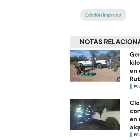
Edición Impresa
NOTAS RELACION
Gen
kil
en 
Rut
POL
Clo
co
en 
alq
POL