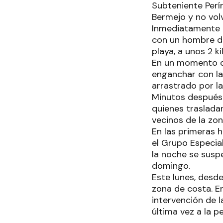
Subteniente Perí
Bermejo y no volvi
Inmediatamente l
con un hombre de
playa, a unos 2 k
En un momento da
enganchar con las
arrastrado por la
Minutos después 
quienes traslada
vecinos de la zo
En las primeras 
el Grupo Especia
la noche se susp
domingo.
Este lunes, desd
zona de costa. En
intervención de l
última vez a la 