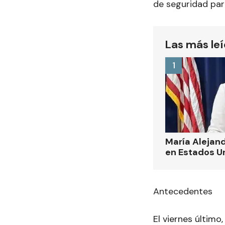
de seguridad par
Las más le
1
María Alejand
en Estados U
Antecedentes
El viernes último