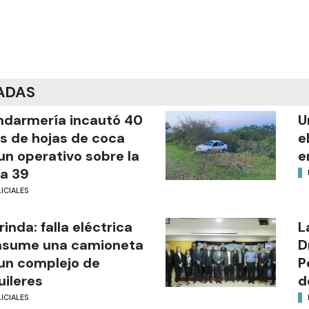
ADAS
darmería incautó 40
U
os de hojas de coca
e
un operativo sobre la
e
a 39
ICIALES
rinda: falla eléctrica
L
nsume una camioneta
D
un complejo de
P
uileres
d
ICIALES