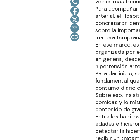
vez es más frecu
Para acompañar e
arterial, el Hosp
concretaron dent
sobre la importa
manera tempran
En ese marco, est
organizada por el
en general, desde
hipertensión arter
Para dar inicio, 
fundamental que t
consumo diario d
Sobre eso, insist
comidas y lo mi
contenido de gra
Entre los hábitos
edades e hiciero
detectar la hipe
recibir un tratam