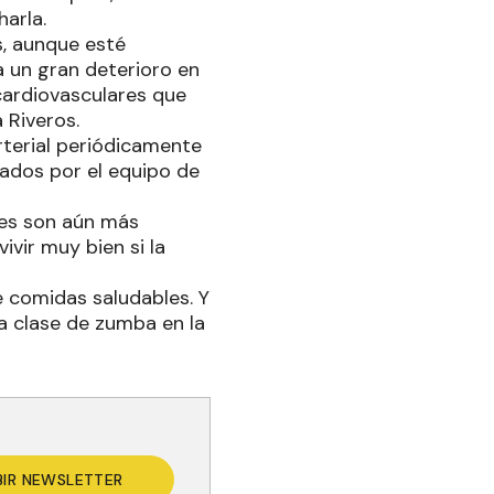
arla.
, aunque esté
 un gran deterioro en
cardiovasculares que
 Riveros.
rterial periódicamente
cados por el equipo de
les son aún más
ivir muy bien si la
 comidas saludables. Y
na clase de zumba en la
BIR NEWSLETTER