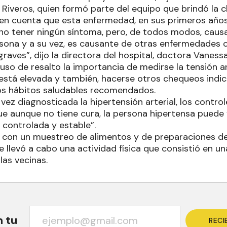
Riveros, quien formó parte del equipo que brindó la ch
n cuenta que esta enfermedad, en sus primeros años
no tener ningún síntoma, pero, de todos modos, causa
ersona y a su vez, es causante de otras enfermedades 
aves”, dijo la directora del hospital, doctora Vanessa
uso de resalto la importancia de medirse la tensión a
 está elevada y también, hacerse otros chequeos indi
los hábitos saludables recomendados.
vez diagnosticada la hipertensión arterial, los contro
e aunque no tiene cura, la persona hipertensa puede v
controlada y estable”.
 con un muestreo de alimentos y de preparaciones de
se llevó a cabo una actividad física que consistió en u
las vecinas.
n tu
RECI