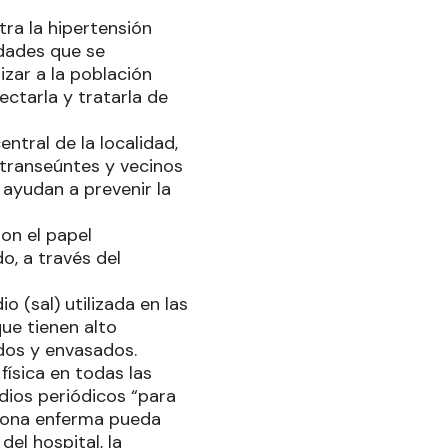
ra la hipertensión
idades que se
izar a la población
ctarla y tratarla de
ntral de la localidad,
s transeúntes y vecinos
 ayudan a prevenir la
ron el papel
o, a través del
o (sal) utilizada en las
ue tienen alto
dos y envasados.
física en todas las
dios periódicos “para
rsona enferma pueda
el hospital, la