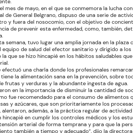
ente.
l mes de mayo, en el que se conmemora la lucha cont
ital de General Belgrano, dispuso de una serie de activ
ro y fuera del nosocomio, con el objetivo de concient
ncia de prevenir esta enfermedad, como, también, dete
a.
a semana, tuvo lugar una amplia jornada en la plaza ce
 equipo de salud del efector sanitario y dirigido a lo
 la que se hizo hincapié en los hábitos saludables que
ial.
se efectuó una charla donde los profesionales remarca
iene la alimentación sana en la prevención, sobre tod
e frutas y verduras y la abundante ingesta de agua.
ieron en la importancia de disminuir la cantidad de sodi
smo fue recomendado para el consumo de alimentos q
sas y azúcares, que son prioritariamente los procesa
, alentaron, además, a la práctica regular de actividad 
n hincapié en cumplir los controles médicos y los estu
rtensión arterial de forma temprana y para que la pe
iento también a tiempo y adecuado”, dijo la directora d