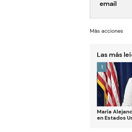
email
Más acciones
Las más le
1
María Alejand
en Estados U