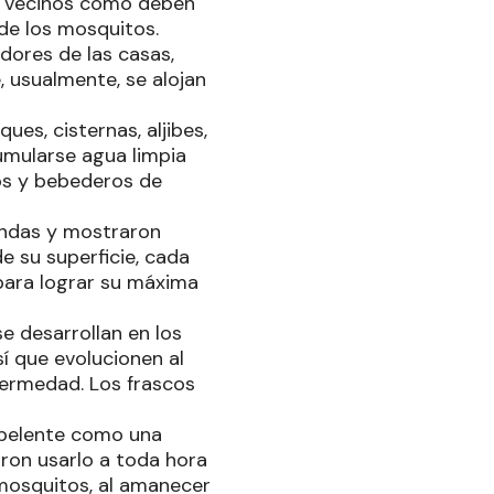
os vecinos como deben
 de los mosquitos.
dores de las casas,
, usualmente, se alojan
ues, cisternas, aljibes,
mularse agua limpia
os y bebederos de
iendas y mostraron
e su superficie, cada
para lograr su máxima
e desarrollan en los
í que evolucionen al
fermedad. Los frascos
repelente como una
ron usarlo a toda hora
 mosquitos, al amanecer