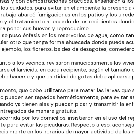
casas y con demostraciones prácticas, enseñaron a l
 los cuidados, para evitar en el ambiente la presencia
trabajo abarcó fumigaciones en los patios y los alrede
ón y el tratamiento adecuado de los recipientes donde
ra poner sus huevos y reproducirse.
, se puso énfasis en los reservorios de agua, como tanq
quier otro que tenga forma ahuecada donde pueda acu
 ejemplo, los floreros, baldes de desagotes, comeder
junto a los vecinos, revisaron minuciosamente las viv
se el larvicida, en cada recipiente, según el tamaño d
be hacerse y qué cantidad de gotas debe aplicarse 
mente, que debe utilizarse para matar las larvas que s
no pueden ser tapados herméticamente, para evitar as
uando ya tienen alas y puedan picar y transmitir la en
entregados de manera gratuita.
ecorrida por los domicilios, insistieron en el uso del 
e para evitar las picaduras. Respecto a eso, aconseja
pecialmente en los horarios de mayor actividad de los