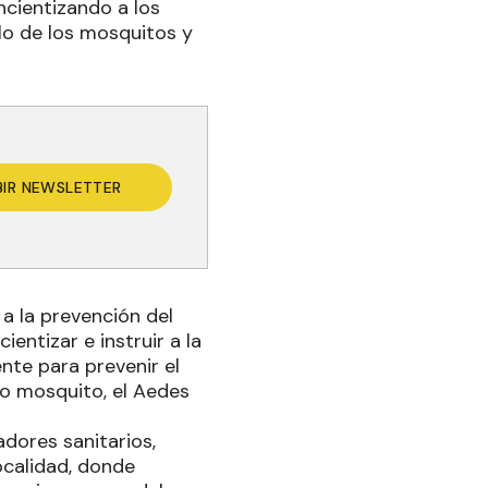
ncientizando a los
llo de los mosquitos y
BIR NEWSLETTER
a la prevención del
entizar e instruir a la
te para prevenir el
mo mosquito, el Aedes
adores sanitarios,
ocalidad, donde