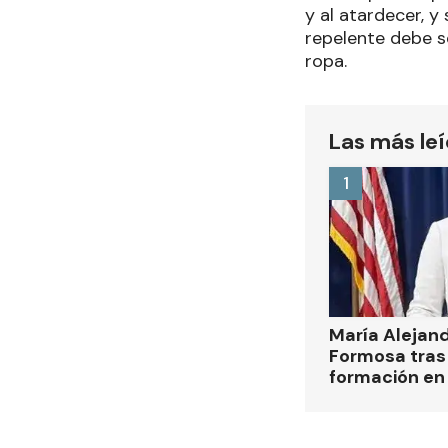
y al atardecer, y
repelente debe se
ropa.
Las más le
1
María Alejan
Formosa tras 
formación en