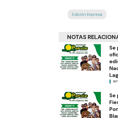
Edición Impresa
NOTAS RELACION
Se 
ofi
edi
Nac
Lag
INT
Se 
Fie
Po
Bla