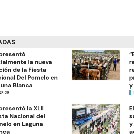
ADAS
presentó
“
cialmente la nueva
r
ción de la Fiesta
r
ional Del Pomelo en
p
una Blanca
y
ERIOR
presentó la XLII
E
sta Nacional del
s
melo en Laguna
y
nca
a