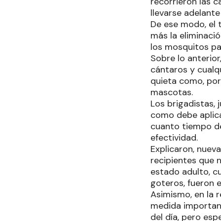
recorrieron las 
llevarse adelante
De ese modo, el 
más la eliminaci
los mosquitos pa
Sobre lo anterior
cántaros y cual
quieta como, por
mascotas.
Los brigadistas, 
como debe aplicar
cuanto tiempo de
efectividad.
Explicaron, nueva
recipientes que 
estado adulto, c
goteros, fueron 
Asimismo, en la r
medida important
del día, pero es