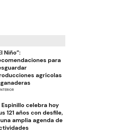
El Niño”:
ecomendaciones para
esguardar
roducciones agrícolas
 ganaderas
INTERIOR
l Espinillo celebra hoy
us 121 años con desfile,
 una amplia agenda de
ctividades