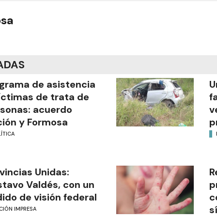
osa
ADAS
grama de asistencia
U
íctimas de trata de
f
sonas: acuerdo
v
ión y Formosa
p
ÍTICA
vincias Unidas:
R
tavo Valdés, con un
p
ido de visión federal
c
s
CIÓN IMPRESA