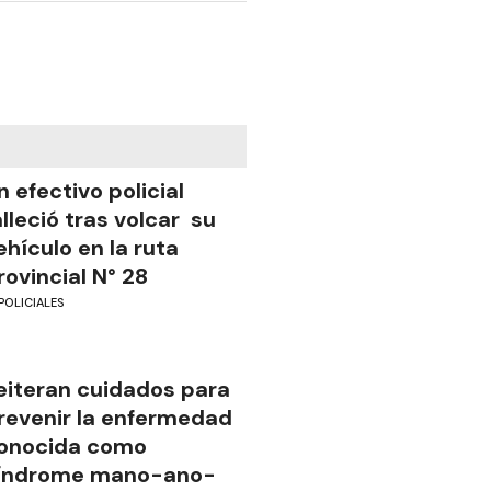
n efectivo policial
alleció tras volcar su
ehículo en la ruta
rovincial N° 28
POLICIALES
eiteran cuidados para
revenir la enfermedad
onocida como
índrome mano-ano-