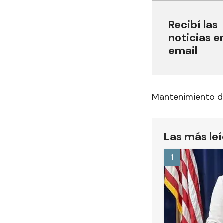
Recibí las
noticias e
email
Mantenimiento de
Las más le
1