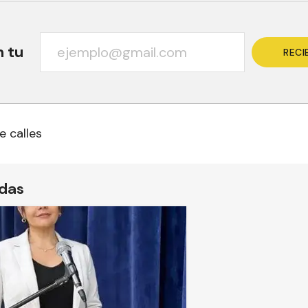
n tu
RECI
 calles
ídas