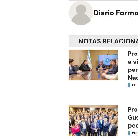
Diario Form
NOTAS RELACION
Pro
a v
per
Nac
POL
Pro
Gus
ped
EDI