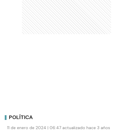
Comentarios
Debés
iniciar sesión
para poder comentar
Ads