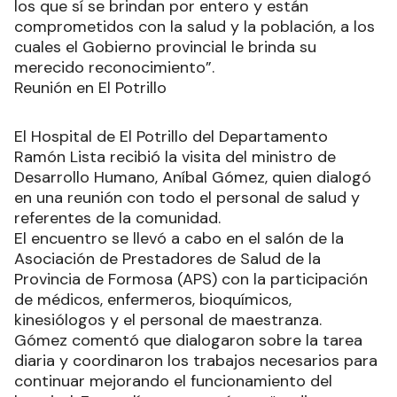
requieren de personal idóneo”.
Además, fue contundente al señalar que el
personal reconocido “realiza bien su trabajo y,
sobre todo, atiende apropiadamente a los
pacientes que son personas que se encuentran
enfermas, dolientes y que necesitan de su ayuda,
acción de suma relevancia para la cartera de
salud”.
Por último, dejó en claro que “aquellos que no
cumplen con su tarea, con la carga horaria y que
no están comprometidos, no tienen lugar en el
sistema de salud formoseño, caso contrario de
los que sí se brindan por entero y están
comprometidos con la salud y la población, a los
cuales el Gobierno provincial le brinda su
merecido reconocimiento”.
Reunión en El Potrillo
El Hospital de El Potrillo del Departamento