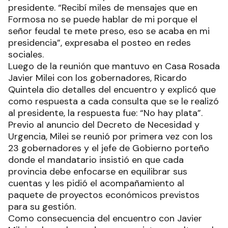
realizó ningún comunicado oficial que desmienta
la información, sin embargo, fuentes oficiales
aseguraron que tampoco estarían atravesando
por esa situación.
En la fake news vinculada a La Rioja, la cuenta de
Instagram acompañó el posteo con una supuesta
declaración de Javier Milie: “Voy a mandar a
auditar a la provincia de La Rioja porque los
recursos que mandó Nación son para el aumento
de sueldo y no para sus caprichos”.
Por su parte, la información falsa que circuló de
Formosa indicaba que en la provincia gobernada
por Gildo Insfrán está prohibido hablar del
presidente. “Recibí miles de mensajes que en
Formosa no se puede hablar de mi porque el
señor feudal te mete preso, eso se acaba en mi
presidencia”, expresaba el posteo en redes
sociales.
Luego de la reunión que mantuvo en Casa Rosada
Javier Milei con los gobernadores, Ricardo