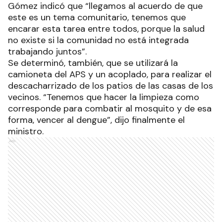
Ministro- son parte de las instrucciones que nos
dio el gobernador Gildo Insfrán, que, a pesar de la
crisis económica, política y social que está
atravesando la Argentina, tenemos que seguir
trabajando para los formoseños y formoseñas”.
Dengue
Durante el encuentro se entregaron
equipamientos para continuar con la campaña de
lucha contra el dengue, tales como motomochila,
repelente, fungicida y larvicida biológico.
Gómez indicó que “llegamos al acuerdo de que
este es un tema comunitario, tenemos que
encarar esta tarea entre todos, porque la salud
no existe si la comunidad no está integrada
trabajando juntos”.
Se determinó, también, que se utilizará la
camioneta del APS y un acoplado, para realizar el