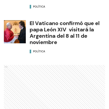
El puerto ya está abierto
para todo tipo de navegación
POLÍTICA
Formosa se moviliza hoy
contra el proyecto de Ley de
Tierras que debatirá el
Senado
POLÍTICA
El Vaticano confirmó que el
papa León XIV visitará la
Argentina del 8 al 11 de