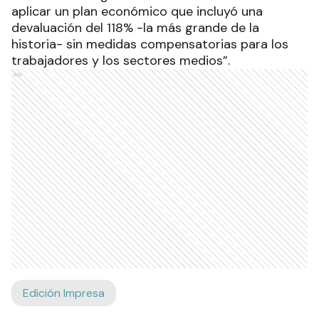
de un 70% del impuesto al cheque.
A través de un documento difundido por redes
sociales y firmado por los mandatarios de la
llamada Liga de Gobernadores, Axel Kicillof
(Buenos Aires), Sergio Ziliotto (La Pampa), Raúl
Jalil (Catamarca), Osvaldo Jaldo (Tucumán), Gildo
Insfrán (Formosa), Ricardo Quintela (La Rioja),
Gustavo Melella (Tierra del Fuego) y Gerardo
Zamora (Santiago del Estero) expresaron su
postura sobre la reunión con el gobierno
nacional.
En ese mismo comunicado, los gobernadores
advirtieron: “El gobierno nacional comenzó a
aplicar un plan económico que incluyó una
devaluación del 118% -la más grande de la
historia- sin medidas compensatorias para los
trabajadores y los sectores medios”.
Ads