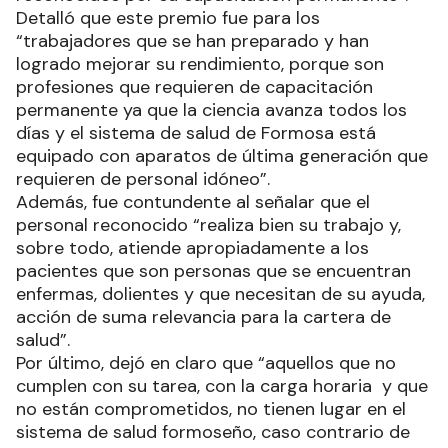
El Gobierno de Formosa, a través del Ministerio
de Desarrollo Humano, reconoció la labor y
capacitación del personal de salud de distintos
hospitales capitalinos, otorgándoles la
recategorización correspondiente a su
preparación.
Ayer en una reunión llevada a cabo en el Hospital
Odontológico de Complejidad Integrada (HOCI),
el ministro Aníbal Gómez informó que “personal
de salud de diferentes hospitales de la ciudad
capital de los distintos niveles de complejidad y
también de los centros de salud de nivel 1 fueron
reconocidos por su capacitación permanente”.
Detalló que este premio fue para los
“trabajadores que se han preparado y han
logrado mejorar su rendimiento, porque son
profesiones que requieren de capacitación
permanente ya que la ciencia avanza todos los
días y el sistema de salud de Formosa está
equipado con aparatos de última generación que