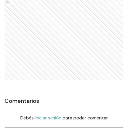
Senado
POLÍTICA
El Vaticano confirmó que el
papa León XIV visitará la
Argentina del 8 al 11 de
noviembre
POLÍTICA
Ads