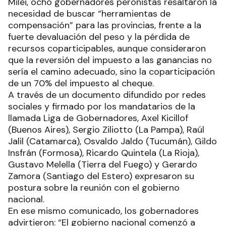
Quintela dio detalles del encuentro y explicó que
como respuesta a cada consulta que se le realizó
al presidente, la respuesta fue: “No hay plata”.
Previo al anuncio del Decreto de Necesidad y
Urgencia, Milei se reunió por primera vez con los
23 gobernadores y el jefe de Gobierno porteño
donde el mandatario insistió en que cada
provincia debe enfocarse en equilibrar sus
cuentas y les pidió el acompañamiento al
paquete de proyectos económicos previstos
para su gestión.
Como consecuencia del encuentro con Javier
Milei, ocho gobernadores peronistas resaltaron la
necesidad de buscar “herramientas de
compensación” para las provincias, frente a la
fuerte devaluación del peso y la pérdida de
recursos coparticipables, aunque consideraron
que la reversión del impuesto a las ganancias no
sería el camino adecuado, sino la coparticipación