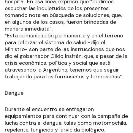
Ramón Lista recibió la visita del ministro de
Desarrollo Humano, Aníbal Gómez, quien dialogó
en una reunión con todo el personal de salud y
referentes de la comunidad.
El encuentro se llevó a cabo en el salón de la
Asociación de Prestadores de Salud de la
Provincia de Formosa (APS) con la participación
de médicos, enfermeros, bioquímicos,
kinesiólogos y el personal de maestranza.
Gómez comentó que dialogaron sobre la tarea
diaria y coordinaron los trabajos necesarios para
continuar mejorando el funcionamiento del
hospital. En esa línea, expresó que “pudimos
escuchar las inquietudes de los presentes,
tomando nota en búsqueda de soluciones, que,
en algunos de los casos, fueron brindadas de
manera inmediata”.
“Esta comunicación permanente y en el terreno
para reforzar el sistema de salud -dijo el