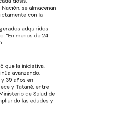
cada dosis,
la Nación, se almacenan
rictamente con la
rigerados adquiridos
dad. “En menos de 24
o.
que la iniciativa,
tinúa avanzando.
 y 39 años en
rece y Tatané, entre
 Ministerio de Salud de
mpliando las edades y