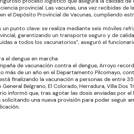
 riguroso proceso logístico que asegura la calidad de 
ciencia provincial. Las vacunas, una vez recibidas de 
en el Depósito Provincial de Vacunas, cumpliendo est
s un punto clave: se realiza mediante seis móviles ref
ovincial, garantizando un transporte seguro y de cali
uidas a todos los vacunatorios”, aseguró el funcionari
ra el dengue en marcha
mpaña de vacunación contra el dengue, Arroyo recordó 
co más de un año en el Departamento Pilcomayo, con
está finalizando la vacunación a personas de entre 35
General Belgrano, El Colorado, Herradura, Villa Dos T
ario informó que, tras agotar las dosis enviadas por el
tá solicitando una nueva provisión para poder seguir a
licación.