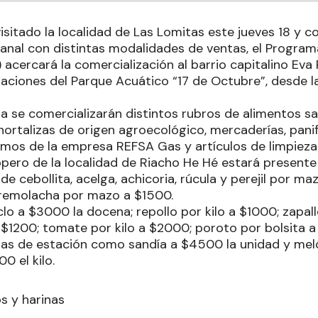
isitado la localidad de Las Lomitas este jueves 18 y 
al con distintas modalidades de ventas, el Program
 acercará la comercialización al barrio capitalino Eva 
alaciones del Parque Acuático “17 de Octubre”, desde la
a se comercializarán distintos rubros de alimentos sal
 hortalizas de origen agroecológico, mercaderías, panif
amos de la empresa REFSA Gas y artículos de limpieza
ppero de la localidad de Riacho He Hé estará present
 cebollita, acelga, achicoria, rúcula y perejil por m
remolacha por mazo a $1500.
lo a $3000 la docena; repollo por kilo a $1000; zapall
a $1200; tomate por kilo a $2000; poroto por bolsita
utas de estación como sandía a $4500 la unidad y mel
0 el kilo.
s y harinas