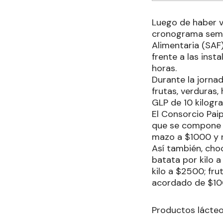
Luego de haber v
cronograma seman
Alimentaria (SAF)
frente a las inst
horas.
Durante la jornad
frutas, verduras,
GLP de 10 kilogr
El Consorcio Pai
que se compone de
mazo a $1000 y 
Así también, choc
batata por kilo 
kilo a $2500; fr
acordado de $100
Productos lácteo