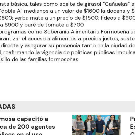
asta básica, tales como aceite de girasol “Cañuelas” 
doble A” medianos a un valor de $1600 la docena y 
$800; yerba mate a un precio de $1500; fideos a $900
a $900 y puré de tomate a $700.
 programas como Soberanía Alimentaria Formoseña ad
arantizar el acceso a alimentos a precios justos, sos
 directa y asegurar su presencia tanto en la ciudad 
al, reafirmando la vigencia de políticas públicas impul
lsillo de las familias formoseñas.
ADAS
mosa capacitó a
P
ca de 200 agentes
E
licos en el uso
C