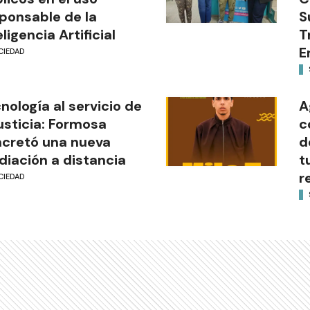
ponsable de la
S
eligencia Artificial
T
E
CIEDAD
nología al servicio de
A
justicia: Formosa
c
cretó una nueva
d
iación a distancia
t
r
CIEDAD