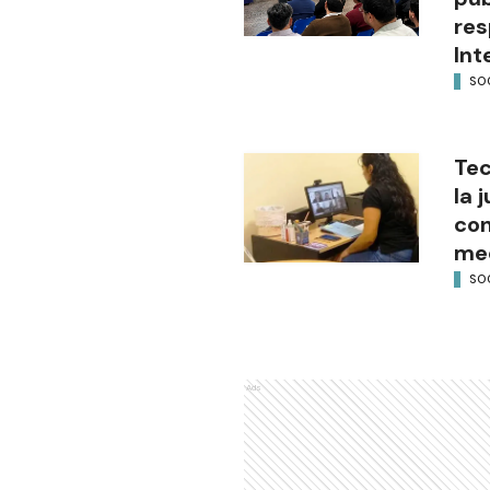
res
Int
SO
Tec
la 
con
med
SO
Ads