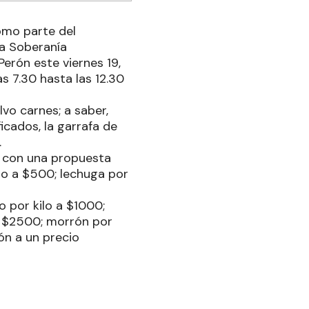
como parte del
a Soberanía
Perón este viernes 19,
s 7.30 hasta las 12.30
vo carnes; a saber,
icados, la garrafa de
.
e con una propuesta
azo a $500; lechuga por
o por kilo a $1000;
 a $2500; morrón por
ón a un precio