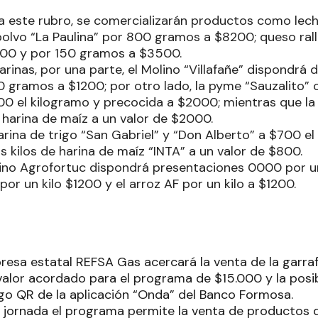
 a este rubro, se comercializarán productos como lech
polvo “La Paulina” por 800 gramos a $8200; queso rall
00 y por 150 gramos a $3500.
arinas, por una parte, el Molino “Villafañe” dispondrá 
 gramos a $1200; por otro lado, la pyme “Sauzalito” 
000 el kilogramo y precocida a $2000; mientras que l
 harina de maíz a un valor de $2000.
ina de trigo “San Gabriel” y “Don Alberto” a $700 el 
 kilos de harina de maíz “INTA” a un valor de $800.
olino Agrofortuc dispondrá presentaciones 0000 por un
r un kilo $1200 y el arroz AF por un kilo a $1200.
resa estatal REFSA Gas acercará la venta de la garra
valor acordado para el programa de $15.000 y la posi
go QR de la aplicación “Onda” del Banco Formosa.
a jornada el programa permite la venta de productos