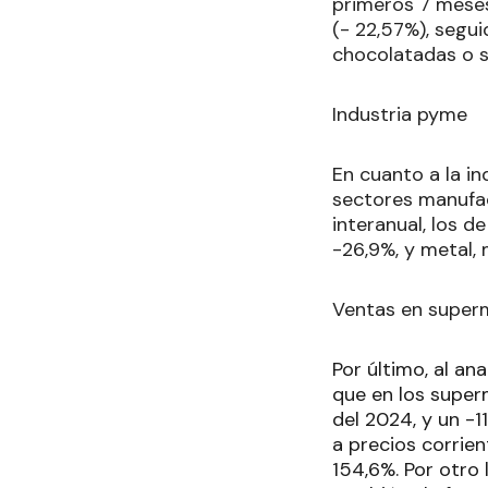
primeros 7 meses
(- 22,57%), segu
chocolatadas o s
Industria pyme
En cuanto a la i
sectores manufac
interanual, los d
-26,9%, y metal, 
Ventas en super
Por último, al a
que en los super
del 2024, y un -1
a precios corrie
154,6%. Por otro 