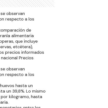
 se observan
con respecto a los
a comparación de
ranía alimentaria
pperas, que incluye
ervas, etcétera),
los precios informados
 nacional Precios
 se observan
con respecto a los
 huevos hasta un
sta un 39,8%. Lo mismo
 por kilogramo, hasta
ria.
monetarios entre los