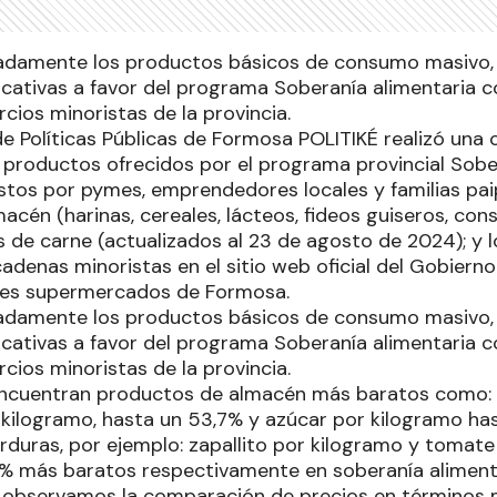
lladamente los productos básicos de consumo masivo,
ficativas a favor del programa Soberanía alimentaria 
cios minoristas de la provincia.
de Políticas Públicas de Formosa POLITIKÉ realizó un
s productos ofrecidos por el programa provincial Sobe
stos por pymes, emprendedores locales y familias pai
cén (harinas, cereales, lácteos, fideos guiseros, cons
s de carne (actualizados al 23 de agosto de 2024); y 
adenas minoristas en el sitio web oficial del Gobierno
ales supermercados de Formosa.
lladamente los productos básicos de consumo masivo,
ficativas a favor del programa Soberanía alimentaria 
cios minoristas de la provincia.
 encuentran productos de almacén más baratos como:
 kilogramo, hasta un 53,7% y azúcar por kilogramo ha
erduras, por ejemplo: zapallito por kilogramo y tomate
% más baratos respectivamente en soberanía alimenta
si observamos la comparación de precios en términos 