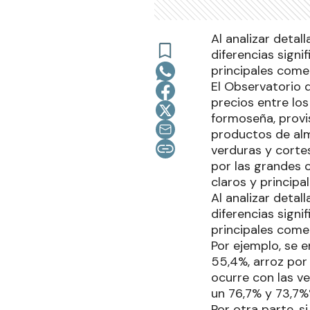
Al analizar deta
diferencias signi
principales comer
El Observatorio 
precios entre lo
formoseña, provi
productos de alma
verduras y corte
por las grandes c
claros y princip
Al analizar deta
diferencias signi
principales comer
Por ejemplo, se
55,4%, arroz por
ocurre con las v
un 76,7% y 73,7%
Por otra parte, 