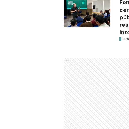
For
cer
púb
res
Int
SO
Ads