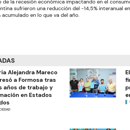
o de la recesión económica impactando en el consumo
ntina sufrieron una reducción del -14,5% interanual en
% acumulado en lo que va del año.
ADAS
ía Alejandra Mareco
E
resó a Formosa tras
f
s años de trabajo y
p
mación en Estados
e
dos
CIEDAD