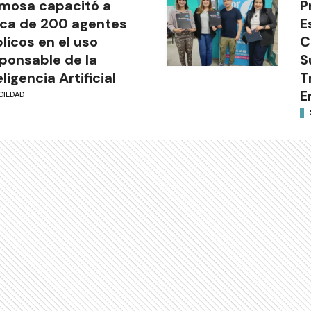
mosa capacitó a
P
ca de 200 agentes
E
licos en el uso
C
ponsable de la
S
eligencia Artificial
T
E
CIEDAD