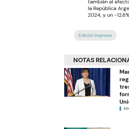
también el efect
la República Arge
2024, y un -12,6
Edición Impresa
NOTAS RELACION
Mar
reg
tre
for
Uni
SO