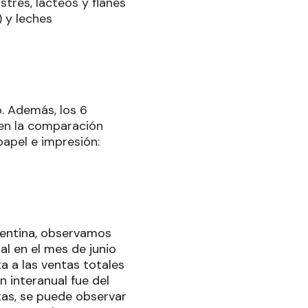
tres, lácteos y flanes
 y leches
o. Además, los 6
en la comparación
papel e impresión:
rgentina, observamos
l en el mes de junio
a a las ventas totales
 interanual fue del
stas, se puede observar