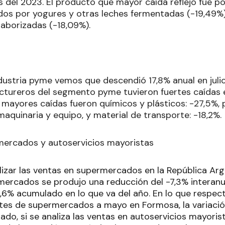
 del 2023. El producto que mayor caída reflejó fue pos
idos por yogures y otras leches fermentadas (-19,49%)
aborizadas (-18,09%).
ndustria pyme vemos que descendió 17,8% anual en juli
tureros del segmento pyme tuvieron fuertes caídas 
e mayores caídas fueron químicos y plásticos: -27,5%, 
maquinaria y equipo, y material de transporte: -18,2%.
mercados y autoservicios mayoristas
nalizar las ventas en supermercados en la República A
mercados se produjo una reducción del -7,3% interanua
1,6% acumulado en lo que va del año. En lo que respect
ntes de supermercados a mayo en Formosa, la variación
lado, si se analiza las ventas en autoservicios mayori