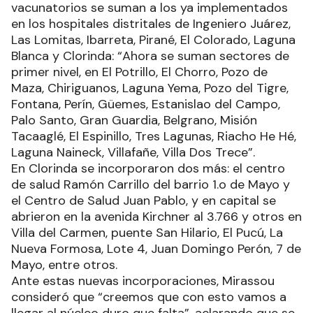
vacunatorios se suman a los ya implementados
en los hospitales distritales de Ingeniero Juárez,
Las Lomitas, Ibarreta, Pirané, El Colorado, Laguna
Blanca y Clorinda: “Ahora se suman sectores de
primer nivel, en El Potrillo, El Chorro, Pozo de
Maza, Chiriguanos, Laguna Yema, Pozo del Tigre,
Fontana, Perín, Güemes, Estanislao del Campo,
Palo Santo, Gran Guardia, Belgrano, Misión
Tacaaglé, El Espinillo, Tres Lagunas, Riacho He Hé,
Laguna Naineck, Villafañe, Villa Dos Trece”.
En Clorinda se incorporaron dos más: el centro
de salud Ramón Carrillo del barrio 1.o de Mayo y
el Centro de Salud Juan Pablo, y en capital se
abrieron en la avenida Kirchner al 3.766 y otros en
Villa del Carmen, puente San Hilario, El Pucú, La
Nueva Formosa, Lote 4, Juan Domingo Perón, 7 de
Mayo, entre otros.
Ante estas nuevas incorporaciones, Mirassou
consideró que “creemos que con esto vamos a