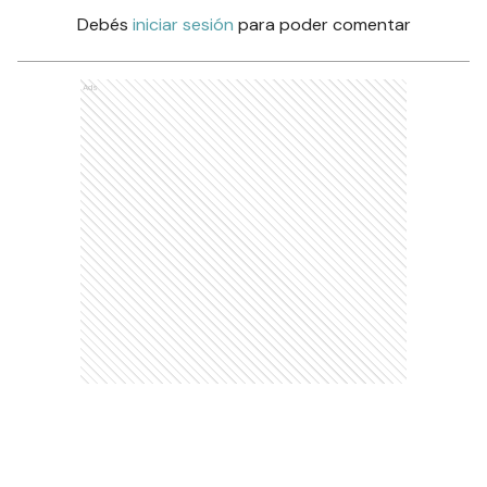
Debés
iniciar sesión
para poder comentar
Ads