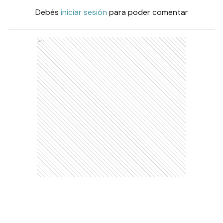
Debés
iniciar sesión
para poder comentar
Ads