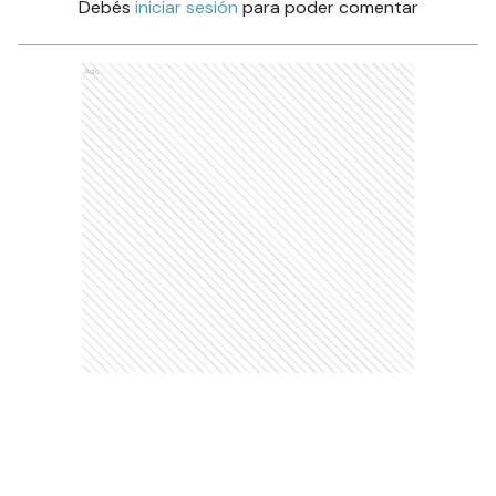
Debés
iniciar sesión
para poder comentar
Ads