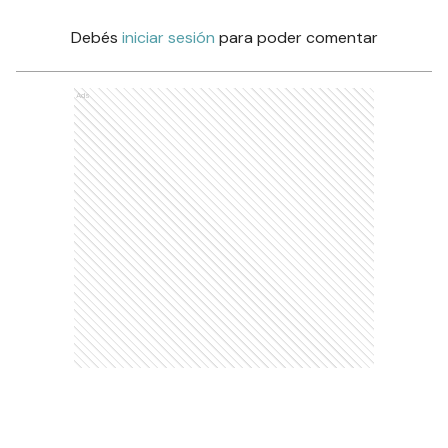
Debés
iniciar sesión
para poder comentar
Ads