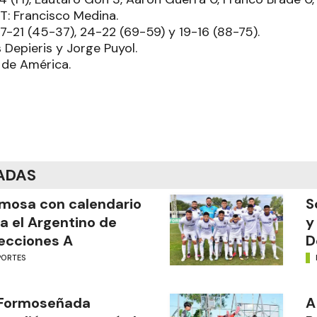
T: Francisco Medina.
 17-21 (45-37), 24-22 (69-59) y 19-16 (88-75).
 Depieris y Jorge Puyol.
 de América.
ADAS
mosa con calendario
S
a el Argentino de
y
ecciones A
D
PORTES
 Formoseñada
A