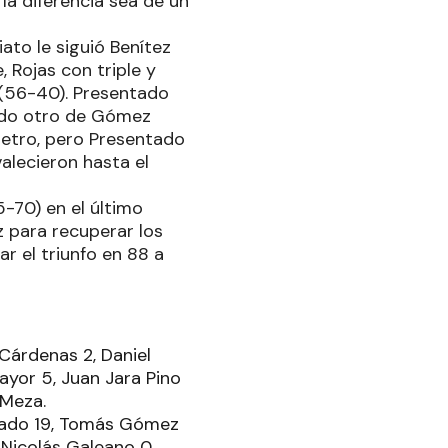
la diferencia sea de un
ato le siguió Benítez
, Rojas con triple y
 (56-40). Presentado
uido otro de Gómez
etro, pero Presentado
alecieron hasta el
-70) en el último
z para recuperar los
ar el triunfo en 88 a
 Cárdenas 2, Daniel
mayor 5, Juan Jara Pino
 Meza.
entado 19, Tomás Gómez
 Nicolás Galeano 0,