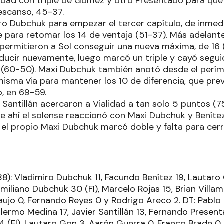
lidad con triple de Gómez y otro Presentado para que 
 descanso, 45-37.
ro Dubchuk para empezar el tercer capítulo, de inmedi
e para retomar los 14 de ventaja (51-37). Más adelante
z permitieron a Sol conseguir una nueva máxima, de 16
ducir nuevamente, luego marcó un triple y cayó seg
 (60-50). Maxi Dubchuk también anotó desde el perím
isma vía para mantener los 10 de diferencia, que prev
o, en 69-59.
Santillán acercaron a Vialidad a tan solo 5 puntos (75
de ahí el solense reaccionó con Maxi Dubchuk y Beníte
l, el propio Maxi Dubchuk marcó doble y falta para cerr
8): Vladimiro Dubchuk 11, Facundo Benítez 19, Lautaro
miliano Dubchuk 30 (FI), Marcelo Rojas 15, Brian Villa
aujo 0, Fernando Reyes 0 y Rodrigo Areco 2. DT: Pablo
illermo Medina 17, Javier Santillán 13, Fernando Pres
 4 (FI), Lautaro Gon 3, Aarón Guerra 0, Franco Brade 0,