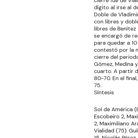
cierre fue de Via
dígito al irse al
Doble de Vladimi
con libres y dobl
libres de Beníte
se encargó de re
para quedar a 10
contestó por la m
cierre del period
Gómez, Medina y 
cuarto. A partir 
80-70. En el fina
75.
Síntesis
Sol de América (8
Escobeiro 2, Maxi
2, Maximiliano Ar
Vialidad (75): Gu
15, Nicolás Pérez