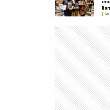
enc
lla
DE
Ads