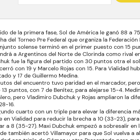
ido de la primera fase, Sol de América le ganó 88 a 75 
cha del Torneo Pre Federal que organiza la Federació
njunto solense terminó en el primer puesto con 15 pun
ndrá a Argentinos del Norte de Clorinda como rival en
uk fue la figura del partido con 30 puntos otra el so
cerró con 19 y Marcelo Rojas con 15. Para Vialidad hu
ado y 17 de Guillermo Medina.
utos del encuentro tuvo paridad en el marcador, pero
 13 puntos, con 7 de Benítez, para alejarse 15-4. Med
alero, pero Vladimiro Dubchuk y Rojas ampliaron la dife
28-16.
gundo cuarto con un triple para elevar la diferencia má
ve en Vialidad para reducir la brecha a 10 (33-23), pa
ar a 8 (35-27). Maxi Dubchuk empezó a sobresalir en l
de también acertó Villamayor para que Sol vuelva a ale