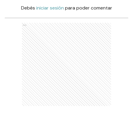
Debés
iniciar sesión
para poder comentar
Ads