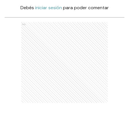
Debés
iniciar sesión
para poder comentar
Ads