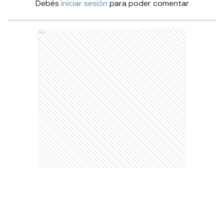
Debés
iniciar sesión
para poder comentar
Ads