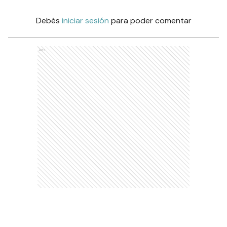
Debés
iniciar sesión
para poder comentar
Ads