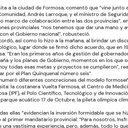
ita a la ciudad de Formosa, comentó que “vine junto a
Comunidad, Andrés Larroque, y el ministro de Segurida
io marco de colaboración entre las dos provincias”, e
ciones provinciales “nos tenemos que dar una mano y 
con el Gobierno nacional”, robusteció.
ordó, así como lo hizo a la mañana, al brindar un disc
ológico, lugar donde se firmó dicho acuerdo, que en 19
a: “Eran los primeros años de gestión del gobernador 
aña y los planes de Gobierno, momentos en los que s
oy todas esas metas y proyectos se cumplieron”, re
ar por el Plan Quinquenal número seis”.
enumeró diferentes concreciones del modelo formoseño,
sita: la costanera Vuelta Fermosa, el Centro de Medicin
sa (IPF), el Polo Científico, Tecnológico y de Innovació
l parque acuático 17 de Octubre, la pileta olímpica clim
as ellas “evidencian la inversión formidable que se h
al primer mandatario provincial: “Para nosotros, Insf
 una vastísima experiencia, pero, además, todo lo q