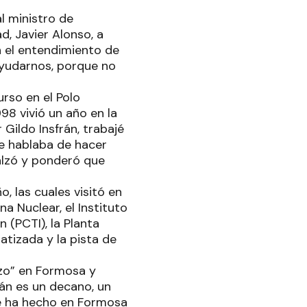
l ministro de
d, Javier Alonso, a
n el entendimiento de
ayudarnos, porque no
urso en el Polo
98 vivió un año en la
Gildo Insfrán, trabajé
e hablaba de hacer
alzó y ponderó que
 las cuales visitó en
a Nuclear, el Instituto
n (PCTI), la Planta
atizada y la pista de
izo” en Formosa y
rán es un decano, un
ue ha hecho en Formosa