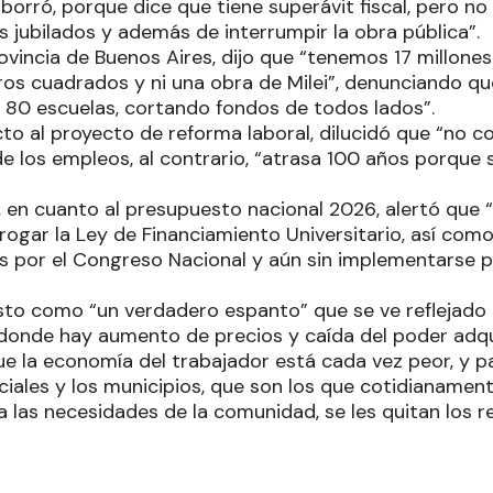
orró, porque dice que tiene superávit fiscal, pero no 
los jubilados y además de interrumpir la obra pública”.
ovincia de Buenos Aires, dijo que “tenemos 17 millones
os cuadrados y ni una obra de Milei”, denunciando qu
as 80 escuelas, cortando fondos de todos lados”.
to al proyecto de reforma laboral, dilucidó que “no c
e los empleos, al contrario, “atrasa 100 años porque 
en cuanto al presupuesto nacional 2026, alertó que 
ogar la Ley de Financiamiento Universitario, así como
por el Congreso Nacional y aún sin implementarse po
sto como “un verdadero espanto” que se ve reflejado en
 donde hay aumento de precios y caída del poder adquis
ue la economía del trabajador está cada vez peor, y p
ciales y los municipios, que son los que cotidianamen
a las necesidades de la comunidad, se les quitan los 