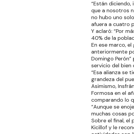
“Están diciendo, 
que a nosotros n
no hubo uno solo
afuera a cuatro 
Y aclaró: “Por m
40% de la poblaci
En ese marco, el
anteriormente po
Domingo Perón” p
servicio del bien
“Esa alianza se t
grandeza del pue
Asimismo, Insfrá
Formosa en el añ
comparando lo qu
“Aunque se enoje
muchas cosas por
Sobre el final, e
Kicillof y le rec