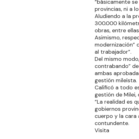
“básicamente se b
provincias, ni a 
Aludiendo a la pr
300.000 kilómetr
obras, entre ell
Asimismo, respec
modernización” d
al trabajador”.
Del mismo modo, 
contrabando” der
ambas aprobadas 
gestión mileísta.
Calificó a todo e
gestión de Milei,
“La realidad es q
gobiernos provin
cuerpo y la cara 
contundente.
Visita