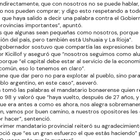
indirectamente, que con nosotros no se puede hablar, 
o nos pueden comprar; y digo esto respetando a todo
 que haya salido a decir una palabra contra el Gobier
provincias importantes”, apuntó.
ás que algunas sean pequeñas como nosotros, porque 
ón del país, pero también está Ushuaia y La Rioja”.
 gobernador sostuvo que compartía las expresiones b
r Kicillof y aseguró que “nosotros seguimos como al
orque “el capital debe estar al servicio de la econom
 común, eso lo tenemos en claro”.
iene que dar pero no para explotar al pueblo, sino para 
blo argentino, en este caso”, aseveró.
n tomó las palabras el mandatario bonaerense quien r
o 98 y valoró que “haya vuelto, después de 27 años, y
e era antes a como es ahora, nos alegra sobremaner
n, vamos por buen camino, a nuestros opositores les d
 hacer”, sentenció.
l primer mandatario provincial reiteró su agradecimiento
onoció que “es un gran esfuerzo el que estás haciendo”