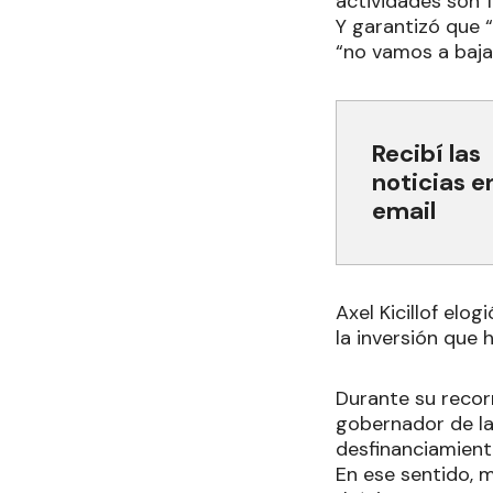
actividades son 
Y garantizó que 
“no vamos a bajar
Recibí las
noticias e
email
Axel Kicillof elog
la inversión que 
Durante su recorr
gobernador de la 
desfinanciamient
En ese sentido, m