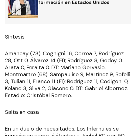
formación en Estados Unidos
Síntesis
Amancay (73): Cognigni 16, Correa 7, Rodríguez
28, Ott 0, Álvarez 14 (FI); Rodríguez 8, Godoy 0,
Arata 0, Peralta 0. DT: Mariano Gervasio.
Montmartre (68): Sampaulise 9, Martínez 9, Bofelli
3, Tulian 11, Franco 11 (FI); Rodríguez 11, Codigoni 0,
Kolano 3, Silva 2, Giacone 0. DT: Gabriel Albornoz.
Estadio: Cristóbal Romero.
Salta en casa
En un duelo de necesitados, Los Infernales se
impusieron como visitantes a Jáchal BC por 90-