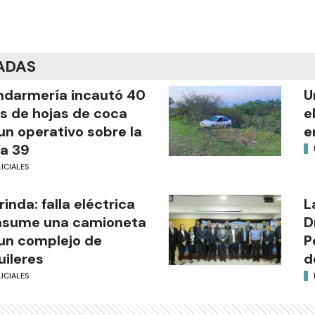
ADAS
darmería incautó 40
U
os de hojas de coca
e
un operativo sobre la
e
a 39
ICIALES
rinda: falla eléctrica
L
nsume una camioneta
D
un complejo de
P
uileres
d
ICIALES