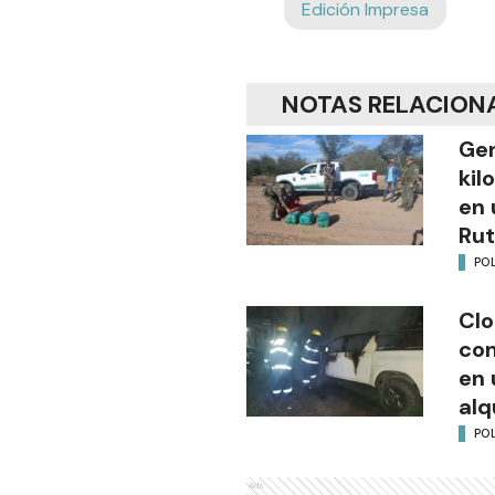
Edición Impresa
NOTAS RELACION
Gen
kil
en 
Rut
POL
Clo
co
en 
alq
POL
Ads