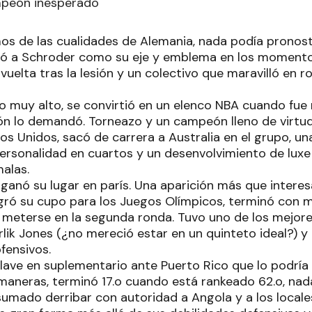
mpeón inesperado
mos de las cualidades de Alemania, nada podía pronost
tró a Schroder como su eje y emblema en los momentos
uelta tras la lesión y un colectivo que maravilló en rol
vo muy alto, se convirtió en un elenco NBA cuando fue 
ón lo demandó. Torneazo y un campeón lleno de virtud
os Unidos, sacó de carrera a Australia en el grupo, u
ersonalidad en cuartos y un desenvolvimiento de luxe 
alas.
 ganó su lugar en parís. Una aparición más que interes
ró su cupo para los Juegos Olímpicos, terminó con ma
 meterse en la segunda ronda. Tuvo uno de los mejore
lik Jones (¿no mereció estar en un quinteto ideal?) 
fensivos.
clave en suplementario ante Puerto Rico que lo podrí
 maneras, terminó 17.o cuando está rankeado 62.o, nada
sumado derribar con autoridad a Angola y a los locales 