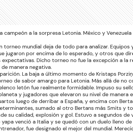
a campeón a la sorpresa Letonia. México y Venezuela 
 torneo mundial deja de todo para analizar. Equipos 
 que jugaron por encima de lo esperado, y otros que d
 expectativas. Dicho torneo no fue la excepción a la 
s de manera negativa.
aparición. La baja a último momento de Kristaps Porziņ
orneo de sabor amargo para Letonia. Más allá de no c
l elenco letón fue realmente formidable. Impuso su sello
planeta y jugadores que elevaron su nivel de manera e
cuartos luego de derribar a España, y encima con Berta
determinantes, sumado al otro Bertans más Smits y t
e su calidad, explosión y gol. Estuvo a segundos de 
e yapa venció a Italia y se quedó con un duelo lleno de 
ntrenador, fue designado el mejor del mundial. Mereci