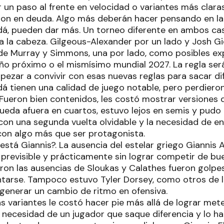
r un paso al frente en velocidad o variantes más clara
on en deuda. Algo más deberán hacer pensando en la s
dá, pueden dar más. Un torneo diferente en ambos ca
 la cabeza. Gilgeous-Alexander por un lado y Josh Gid
 de Murray y Simmons, una por lado, como posibles ex
ño próximo o el mismísimo mundial 2027. La regla ser
ezar a convivir con esas nuevas reglas para sacar dif
dá tienen una calidad de juego notable, pero perdieron
Fueron bien contenidos, les costó mostrar versiones 
ueda afuera en cuartos, estuvo lejos en semis y pudo
 con una segunda vuelta olvidable y la necesidad de e
 con algo más que ser protagonista.
está Giannis?. La ausencia del estelar griego Gianni
 previsible y prácticamente sin lograr competir de bu
ron las ausencias de Sloukas y Calathes fueron golpes
ntarse. Tampoco estuvo Tyler Dorsey, como otros de 
generar un cambio de ritmo en ofensiva.
 variantes le costó hacer pie más allá de lograr mete
 necesidad de un jugador que saque diferencia y lo ha