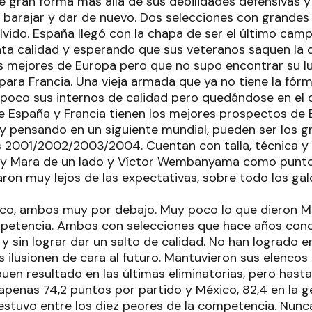
 gran forma más allá de sus debilidades defensivas y 
, barajar y dar de nuevo. Dos selecciones con grandes
lvido. España llegó con la chapa de ser el último cam
nta calidad y esperando que sus veteranos saquen la c
os mejores de Europa pero que no supo encontrar su l
para Francia. Una vieja armada que ya no tiene la fór
poco sus internos de calidad pero quedándose en el c
e España y Francia tienen los mejores prospectos de 
, y pensando en un siguiente mundial, pueden ser los 
2001/2002/2003/2004. Cuentan con talla, técnica y y
Aday Mara de un lado y Víctor Wembanyama como puntos
ron muy lejos de las expectativas, sobre todo los gal
co, ambos muy por debajo. Muy poco lo que dieron M
mpetencia. Ambos con selecciones que hace años con
y sin lograr dar un salto de calidad. No han logrado 
 ilusionen de cara al futuro. Mantuvieron sus elencos d
buen resultado en las últimas eliminatorias, pero hasta 
apenas 74,2 puntos por partido y México, 82,4 en la ge
stuvo entre los diez peores de la competencia. Nunc