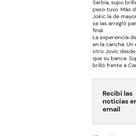
Serbia, supo bril
peso tuvo. Más d
Jokic la de mayor
se las arregló p
final.
La experiencia d
en la cancha. Un 
otro Jovic desde 
que su banca. Sup
brilló frente a Ca
Recibí las
noticias e
email