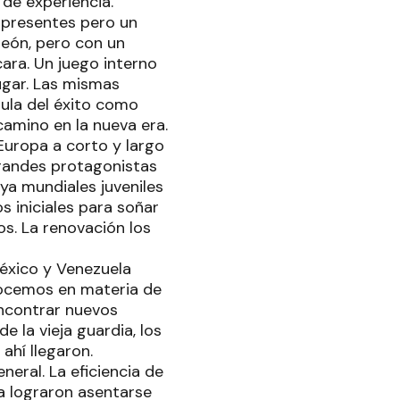
de experiencia.
 presentes pero un
peón, pero con un
ara. Un juego interno
ugar. Las mismas
mula del éxito como
amino en la nueva era.
Europa a corto y largo
grandes protagonistas
a mundiales juveniles
 iniciales para soñar
os. La renovación los
éxico y Venezuela
ocemos en materia de
encontrar nuevos
e la vieja guardia, los
ahí llegaron.
neral. La eficiencia de
a lograron asentarse