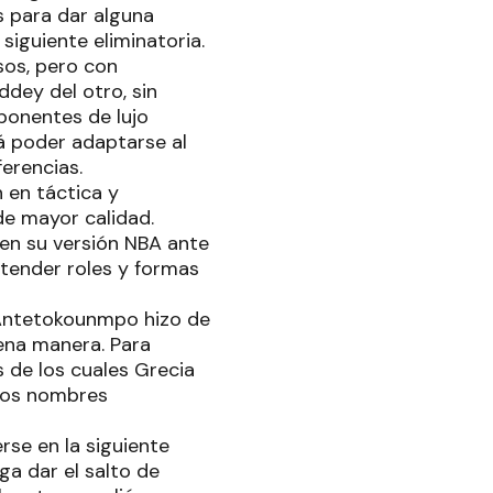
s para dar alguna
iguiente eliminatoria.
sos, pero con
dey del otro, sin
ponentes de lujo
á poder adaptarse al
erencias.
 en táctica y
de mayor calidad.
 en su versión NBA ante
ntender roles y formas
s Antetokounmpo hizo de
ena manera. Para
 de los cuales Grecia
los nombres
rse en la siguiente
ga dar el salto de