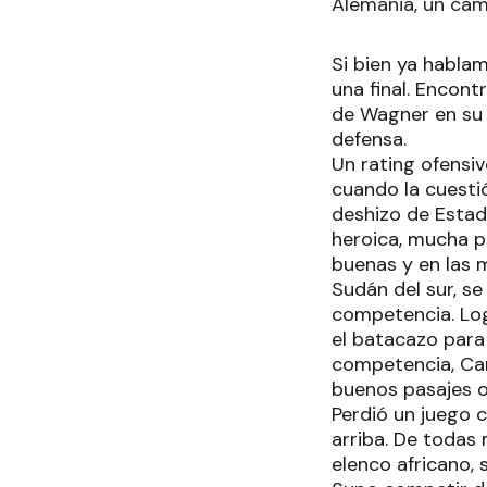
Alemania, un ca
Si bien ya habla
una final. Encon
de Wagner en su v
defensa.
Un rating ofensi
cuando la cuesti
deshizo de Estad
heroica, mucha p
buenas y en las m
Sudán del sur, se
competencia. Log
el batacazo para
competencia, Car
buenos pasajes o
Perdió un juego 
arriba. De todas
elenco africano, 