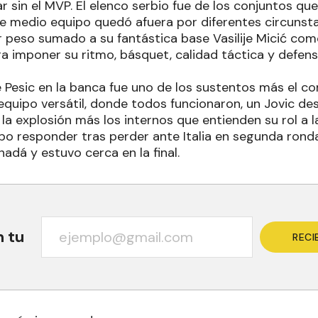
lar sin el MVP. El elenco serbio fue de los conjuntos 
e medio equipo quedó afuera por diferentes circunsta
 peso sumado a su fantástica base Vasilije Micić como
ara imponer su ritmo, básquet, calidad táctica y defen
e Pesic en la banca fue uno de los sustentos más el
equipo versátil, donde todos funcionaron, un Jovic des
la explosión más los internos que entienden su rol a la
o responder tras perder ante Italia en segunda ronda,
nadá y estuvo cerca en la final.
n tu
RECI