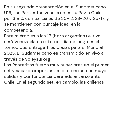
En su segunda presentación en el Sudamericano
U19, Las Panteritas vencieron en La Paz a Chile
por 3 a 0, con parciales de 25-12, 28-26 y 25-17, y
se mantienen con puntaje ideal en la
competencia.
Este miércoles a las 17 (hora argentina) el rival
será Venezuela en el tercer día de juego en el
torneo que entrega tres plazas para el Mundial
2023. El Sudamericano es transmitido en vivo a
través de voleysur.org.
Las Panteritas fueron muy superiores en el primer
set y sacaron importantes diferencias con mayor
solidez y contundencia para adelantarse ante
Chile. En el segundo set, en cambio, las chilenas
se recuperaron después una ventaja inicial de la
Argentina para un desenlace punto a punto con
oportunidad de cierre para ambos equipos.
Finalmente, fue 28-26 para Las Panteritas luego
de un buen saque y contra.