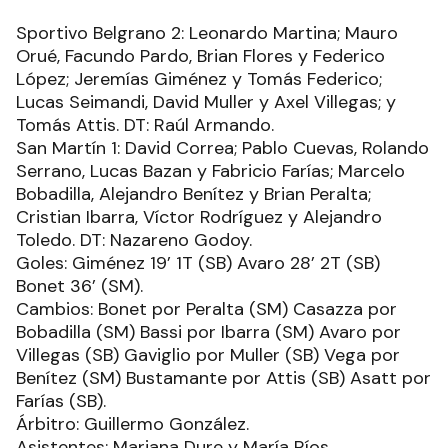
Sportivo Belgrano 2: Leonardo Martina; Mauro
Orué, Facundo Pardo, Brian Flores y Federico
López; Jeremías Giménez y Tomás Federico;
Lucas Seimandi, David Muller y Axel Villegas; y
Tomás Attis. DT: Raúl Armando.
San Martín 1: David Correa; Pablo Cuevas, Rolando
Serrano, Lucas Bazan y Fabricio Farías; Marcelo
Bobadilla, Alejandro Benítez y Brian Peralta;
Cristian Ibarra, Víctor Rodríguez y Alejandro
Toledo. DT: Nazareno Godoy.
Goles: Giménez 19’ 1T (SB) Avaro 28’ 2T (SB)
Bonet 36’ (SM).
Cambios: Bonet por Peralta (SM) Casazza por
Bobadilla (SM) Bassi por Ibarra (SM) Avaro por
Villegas (SB) Gaviglio por Muller (SB) Vega por
Benítez (SM) Bustamante por Attis (SB) Asatt por
Farías (SB).
Árbitro: Guillermo González.
Asistentes: Mariana Dure y María Ríos.