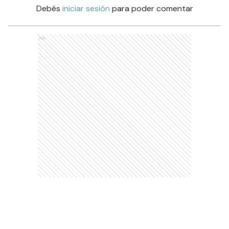
Debés
iniciar sesión
para poder comentar
Ads