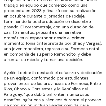
monstruo no sólo es un logro cinematográfico
sino también un testimonio del talento y la
dedicación de los jóvenes cineastas del NEA. Su
participación en el BAFICI es un hito importante
en su trayectoria, y sin duda alguna, esta obra
dejará una huella perdurable en el mundo del cine
independiente argentino, enriqueciendo con
nuestras historias locales, manera de hablar y
paisajes litoraleños”, dijo la productora Ayelén
Loebarth.
El ojo del monstruo es el resultado de un arduo
trabajo en equipo que comenzó como una
propuesta en 2023 y finalizó con su realización
en octubre durante 5 jornadas de rodaje,
terminando la postproducción en diciembre
pasado. El cortometraje, con una duración de
casi 15 minutos, presenta una narrativa
dramática al espectador desde el primer