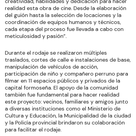
Ignacio Chazarreta (continuista y montajista),
Omar Pascual Giménez (sonidista), Iván Alejandro
Kusevitzky (fotografía), Gabriel Edgardo García
Puppo (foquista), Camila Belén Arroyo
(backstage), Kamila Beatriz Lird Denis (arte),
Cristian Ariel Lautaro van Bredam (gaffer), Daiana
Alejandra Benítez (vestuarista), Christian
Castellini (cámara) y Maximiliano Ramos Roa
(micrófono).
“Cada uno de ellos —afirmó Ayelén— aportó su
creatividad, habilidades y dedicación para hacer
realidad esta obra de cine. Desde la elaboración
del guión hasta la selección de locaciones y la
coordinación de equipos humanos y técnicos,
cada etapa del proceso fue llevada a cabo con
meticulosidad y pasión”.