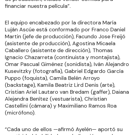
momento: Tonia (interpretada por Shady Vargas),
una joven mochilera, regresa a su Formosa natal
en compañía de su perro Ramoncito, y debe
afrontar su miedo y tomar una decisión.
Ayelén Loebarth destacó el esfuerzo y dedicación
de un equipo, conformado por estudiantes
provenientes de las provincias de Formosa, Entre
Ríos, Chaco y Corrientes y la República del
Paraguay, “que debió enfrentar numerosos
desafíos logísticos y técnicos durante el proceso
de producción, incluso vender comida para
financiar nuestra película”.
El equipo encabezado por la directora María
Luján Ascúe está conformado por Franco Daniel
Martin (jefe de producción), Facundo Jose Freijó
(asistente de producción), Agostina Micaela
Caballero (asistente de dirección), Thomas