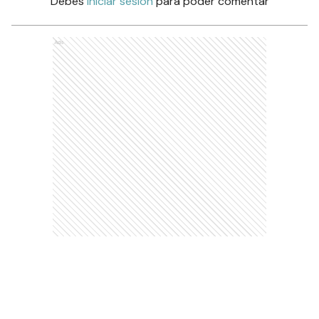
Debés
iniciar sesión
para poder comentar
Ads