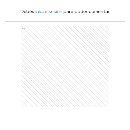
Debés
iniciar sesión
para poder comentar
Ads