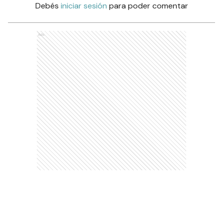
Debés
iniciar sesión
para poder comentar
Ads