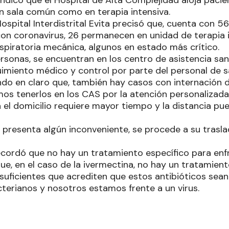
indicó que el Hospital de Alta Complejidad aloja paci
en sala común como en terapia intensiva.
Hospital Interdistrital Evita precisó que, cuenta con 5
on coronavirus, 26 permanecen en unidad de terapia i
spiratoria mecánica, algunos en estado más crítico.
ersonas, se encuentran en los centro de asistencia sanit
uimiento médico y control por parte del personal de s
ndo en claro que, también hay casos con internación do
mos tenerlos en los CAS por la atención personalizada,
 el domicilio requiere mayor tiempo y la distancia pu
 presenta algún inconveniente, se procede a su traslad
recordó que no hay un tratamiento específico para enf
ue, en el caso de la ivermectina, no hay un tratamient
suficientes que acrediten que estos antibióticos sean
cterianos y nosotros estamos frente a un virus.