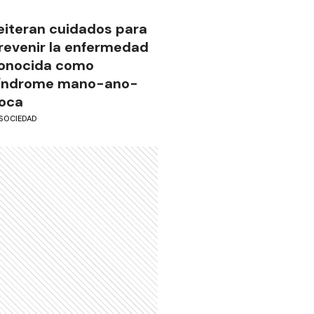
eiteran cuidados para
revenir la enfermedad
onocida como
índrome mano-ano-
oca
SOCIEDAD