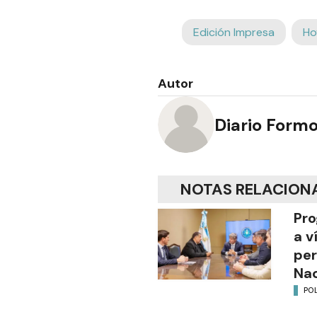
Edición Impresa
Ho
Autor
Diario Form
NOTAS RELACION
Pro
a v
per
Nac
POL