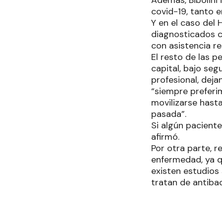
Además, Bibolini 
covid-19, tanto 
Y en el caso del 
diagnosticados c
con asistencia re
El resto de las p
capital, bajo seg
profesional, deja
“siempre preferi
movilizarse hasta
pasada”.
Si algún paciente
afirmó.
Por otra parte, 
enfermedad, ya q
existen estudios 
tratan de antiba