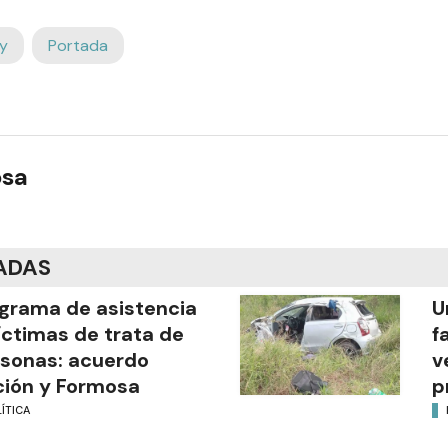
y
Portada
osa
ADAS
grama de asistencia
U
íctimas de trata de
f
sonas: acuerdo
v
ión y Formosa
p
ÍTICA