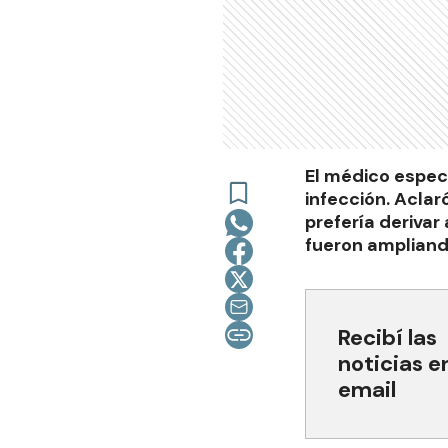
El médico espec
infección. Aclar
prefería derivar
fueron ampliand
Recibí las
noticias e
email