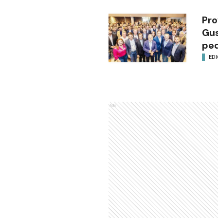
Pro
Gus
ped
EDI
Ads