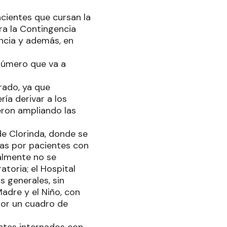
acientes que cursan la
ara la Contingencia
incia y además, en
número que va a
rado, ya que
ría derivar a los
eron ampliando las
de Clorinda, donde se
das por pacientes con
ualmente no se
toria; el Hospital
s generales, sin
Madre y el Niño, con
 por un cuadro de