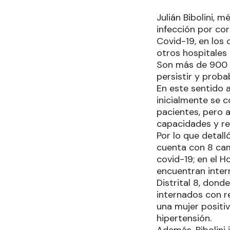
Julián Bibolini, 
infección por cor
Covid-19, en los 
otros hospitales
Son más de 900 p
persistir y proba
En este sentido 
inicialmente se c
pacientes, pero 
capacidades y r
Por lo que detall
cuenta con 8 cam
covid-19; en el H
encuentran intern
Distrital 8, dond
internados con re
una mujer positiv
hipertensión.