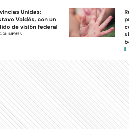
vincias Unidas:
R
tavo Valdés, con un
p
ido de visión federal
c
s
CIÓN IMPRESA
b