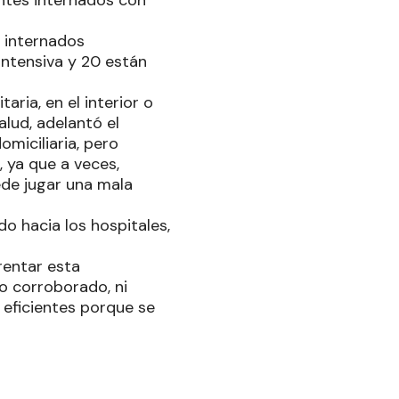
entes internados con
6 internados
ntensiva y 20 están
aria, en el interior o
alud, adelantó el
miciliaria, pero
 ya que a veces,
ede jugar una mala
o hacia los hospitales,
rentar esta
o corroborado, ni
 eficientes porque se