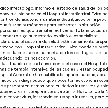
médico infectólogo, informó el estado de salud de los p
onavirus, alojados en el Hospital Interdistrital Evita p
centros de asistencia sanitaria distribuidos en la prov
 que fueron sumándose para enfrentar la situación.
ersonas las que transitan activamente la infección, 
blemente siga aumentado, explicó el especialista.
aclaró que el sistema de salud está sumamente prepa
ontaba con Hospital Interdistrital Evita donde se prefe
a medida que fueron aumentando los contagios, se fu
eadecuando los nosocomios.
ó la situación de cada uno, como el caso del Hospital 
as de terapia intensiva, de las cuales 7 están ocupa
ospital Central se han habilitado lugares aunque, act
ados con diagnóstico que necesiten asistencia respira
e se prepararon camas para cuidados intensivos y sala
spiradores ni terapia intensiva aún; el Hospital de la 
o a coronavirus, internada en terapia intensiva, pero