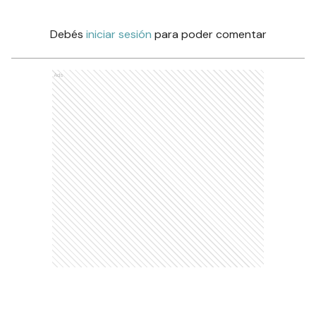
Debés
iniciar sesión
para poder comentar
Ads