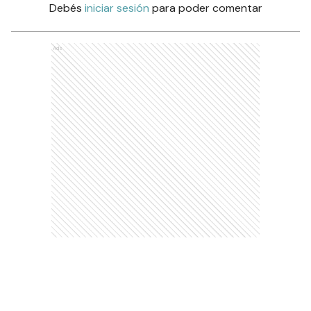
Debés
iniciar sesión
para poder comentar
Ads